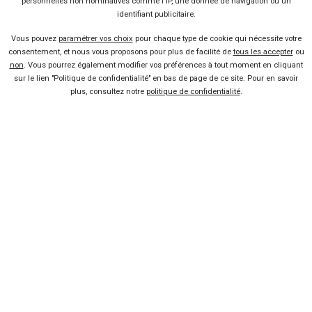
personnelles non nominatives comme l'IP, une donnée de navigation ou un
Baromètre Avril 2017
identifiant publicitaire.
Baromètre Mars 2017
Vous pouvez
paramétrer vos choix
pour chaque type de cookie qui nécessite votre
Baromètre Février 2017
consentement, et nous vous proposons pour plus de facilité de
tous les accepter
ou
Baromètre Janvier 2017
non
. Vous pourrez également modifier vos préférences à tout moment en cliquant
Baromètre Année 2016
sur le lien "Politique de confidentialité" en bas de page de ce site. Pour en savoir
plus, consultez notre
politique de confidentialité
.
Baromètre Novembre 2016
Baromètre Octobre 2016
Baromètre Septembre 2016
Baromètre Août 2016
Baromètre Juillet 2016
Baromètre Juin 2016
Baromètre Mai 2016
Baromètre Avril 2016
Baromètre Mars 2016
Baromètre Février 2016
Baromètre Janvier 2016
Baromètre Année 2015