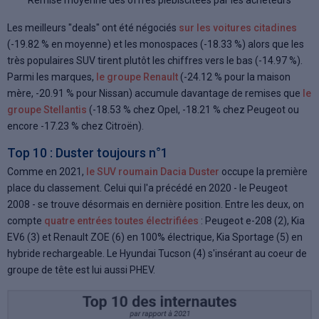
Les meilleurs "deals" ont été négociés
sur les voitures citadines
(-19.82 % en moyenne) et les monospaces (-18.33 %) alors que les
très populaires SUV tirent plutôt les chiffres vers le bas (-14.97 %).
Parmi les marques,
le groupe Renault
(-24.12 % pour la maison
mère, -20.91 % pour Nissan) accumule davantage de remises que
le
groupe Stellantis
(-18.53 % chez Opel, -18.21 % chez Peugeot ou
encore -17.23 % chez Citroën).
Top 10 : Duster toujours n°1
Comme en 2021,
le SUV roumain Dacia Duster
occupe la première
place du classement. Celui qui l'a précédé en 2020 - le Peugeot
2008 - se trouve désormais en dernière position. Entre les deux, on
compte
quatre entrées toutes électrifiées
: Peugeot e-208 (2), Kia
EV6 (3) et Renault ZOE (6) en 100% électrique, Kia Sportage (5) en
hybride rechargeable. Le Hyundai Tucson (4) s'insérant au coeur de
groupe de tête est lui aussi PHEV.