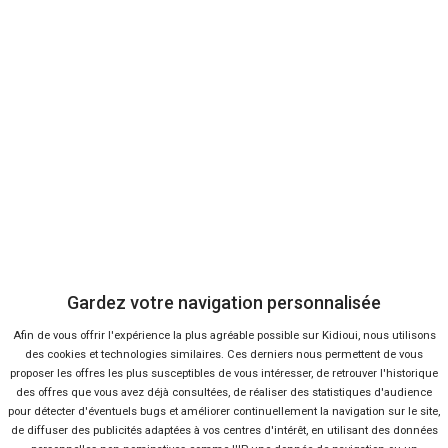
Baromètre Juillet 2018
Baromètre Juin 2018
Baromètre Mai 2018
Baromètre Avril 2018
Baromètre 1er trimestre 2018
Baromètre Mars 2018
Baromètre Février 2018
Baromètre Janvier 2018
Baromètre Année 2017
Baromètre Novembre 2017
Baromètre Octobre 2017
Gardez votre navigation personnalisée
Baromètre Septembre 2017
Afin de vous offrir l'expérience la plus agréable possible sur Kidioui, nous utilisons
Baromètre Août 2017
des cookies et technologies similaires. Ces derniers nous permettent de vous
Baromètre Juillet 2017
proposer les offres les plus susceptibles de vous intéresser, de retrouver l'historique
des offres que vous avez déjà consultées, de réaliser des statistiques d'audience
Baromètre Juin 2017
pour détecter d'éventuels bugs et améliorer continuellement la navigation sur le site,
Baromètre Mai 2017
de diffuser des publicités adaptées à vos centres d'intérêt, en utilisant des données