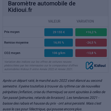
Baromètre automobile de
Kidioui.fr
VALEUR
VARIATION
Prix moyen
29 155 €
+16,2 %
Remise moyenne
16,95 %
-24,5 %
CO2 moyen
106 g/km
-13,8 %
Variation des indices sur les offres de voitures neuves
plebiscitées par les internautes sur le comparateur d'offres
automobiles Kidioui.fr entre Année 2022 et Année 2021.
Après un départ raté, le marché auto 2022 s'est élancé au second
semestre. Il peine toutefois à trouver du rythme car de nouvelles
péripéties (inflation, crise du thermique) se sont ajoutées à celles de
l'an passé (pénuries, retards de livraison). Les tendances 2021 -
baisse des rabais et hausse du prix - ont ainsi persisté. Mais c'est
aussi le cas pour l'électrique, qui pousse encore plus.