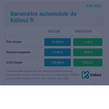
JUIN 2023
Baromètre automobile de
Kidioui.fr
VALEUR
VARIATION
Prix moyen
31 032 €
+1,6 %
Remise moyenne
17,96 %
+9,5 %
CO2 moyen
130 g/km
+27,5 %
Variation des indices sur les offres de voitures neuves
plebiscitées par les internautes sur le comparateur d'offres
automobiles Kidioui.fr entre Juin 2023 et Juin 2022.
Lire la suite
JUIL 2023
Marché auto juin 2023 : pas de