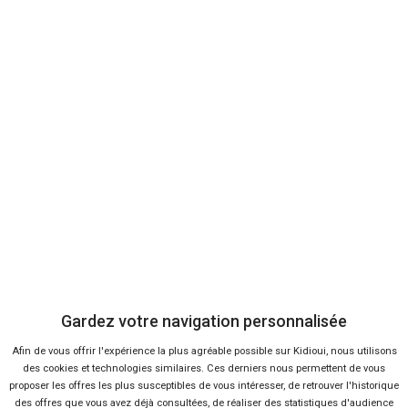
CITROËN
C3
67 offres
Voir l'analyse du prix
Aircross
CITROËN
C5
139 offres
Voir l'analyse du prix
Aircross
MG
ZS
34 offres
Voir l'analyse du prix
RENAULT
Austral
106 offres
Voir l'analyse du prix
Voiture
Voiture
Offres
Offres
Analyse
Analyse
FORD
FIAT
Transit
Panda
10 offres
15 offres
Voir l'analyse du prix
Voir l'analyse du prix
Gardez votre navigation personnalisée
PEUGEOT
CITROËN
Afin de vous offrir l'expérience la plus agréable possible sur Kidioui, nous utilisons
Boxer
C3
53 offres
28 offres
Voir l'analyse du prix
Voir l'analyse du prix
Recherches
des cookies et technologies similaires. Ces derniers nous permettent de vous
Les recherches en temps réel
proposer les offres les plus susceptibles de vous intéresser, de retrouver l'historique
FIAT
PEUGEOT
Panda
des offres que vous avez déjà consultées, de réaliser des statistiques d'audience