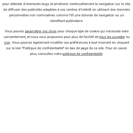
508
3 offres
6 offres
Voir l'analyse du prix
Voir l'analyse du prix
pour détecter d'éventuels bugs et améliorer continuellement la navigation sur le site,
Cross
de diffuser des publicités adaptées à vos centres d'intérêt, en utilisant des données
OPEL
TOYOTA
personnelles non nominatives comme l'IP, une donnée de navigation ou un
Aygo X
12 offres
Voir l'analyse du prix
34 offres
Voir l'analyse du prix
identifiant publicitaire.
Rifter
Peugeot
Movano
Vous pouvez
paramétrer vos choix
pour chaque type de cookie qui nécessite votre
OPEL
CITROËN
Corsa
51 offres
Voir l'analyse du prix
consentement, et nous vous proposons pour plus de facilité de
tous les accepter
ou
Jumper
10 offres
Voir l'analyse du prix
Land Rover
Defender 130
non
. Vous pourrez également modifier vos préférences à tout moment en cliquant
sur le lien "Politique de confidentialité" en bas de page de ce site. Pour en savoir
OPEL
CITROËN
Crossland
plus, consultez notre
politique de confidentialité
.
1 offre
Voir l'analyse du prix
C3
28 offres
Voir l'analyse du prix
Occasion
Ford
Transit Courier
SEAT
FIAT
Ibiza
10 offres
Voir l'analyse du prix
Scudo
25 offres
Voir l'analyse du prix
Rechercher une voiture
PEUGEOT
RENAULT
208
97 offres
Voir l'analyse du prix
Master
60 offres
Voir l'analyse du prix
JEEP
FIAT
500
12 offres
Voir l'analyse du prix
25 offres
Voir l'analyse du prix
Compass
CITROËN
C3
VOLKSWAGEN
77 offres
Voir l'analyse du prix
Crafter
64 offres
Voir l'analyse du prix
Vendeur professionel
Aircross