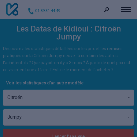
01 89 31 44 49
Les Datas de Kidioui : Citroën
Jumpy
Découvrez les statistiques détaillées sur les prix et les remises
pratiqués sur la Citroën Jumpy neuve : à combien les autres
l'achètent-ils ? Que payait-on il y a 3 mois ? À partir de quel prix est-
ce vraiment une affaire ? Est-ce le moment de l'acheter ?
Voir les statistiques d'un autre modèle :
Lancer l'analyse