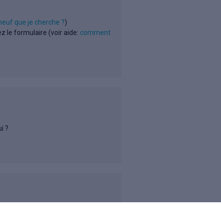
neuf que je cherche ?
)
z le formulaire (voir aide:
comment
i ?