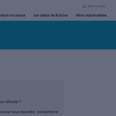
Mon compte
iture occasion
Les datas de Kidioui
Infos automobiles
un véhicule ?
cé pour vous répondre : contactez-le