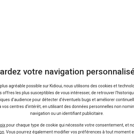
Contactez-nous
Autre
Vous souhaitez proposer un partenariat, faire un commentaire, 
Contactez-nous
ardez votre navigation personnalis
a plus agréable possible sur Kidioui, nous utilisons des cookies et technol
Qui sommes-nous
offres les plus susceptibles de vous intéresser, de retrouver l'histori
tiques d'audience pour détecter d'éventuels bugs et améliorer continuell
à vos centres d'intérêt, en utilisant des données personnelles non nom
navigation ou un identifiant publicitaire.
oix
pour chaque type de cookie qui nécessite votre consentement, et n
on
. Vous pourrez également modifier vos préférences à tout moment en c