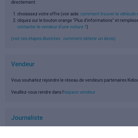
directement.
choisissez votre offre (voir aide:
comment trouver le véhicule 
cliquez sur le bouton orange "Plus d'informations" et remplisse
contacter le vendeur d'une voiture ?
)
(voir ces étapes illustrées : comment obtenir un devis)
Vendeur
Vous souhaitez rejoindre le réseau de vendeurs partenaires Kidiou
Veuillez-vous rendre dans l'
espace vendeur
Journaliste
Vous avez très envie d'en savoir plus sur Kidioui ?