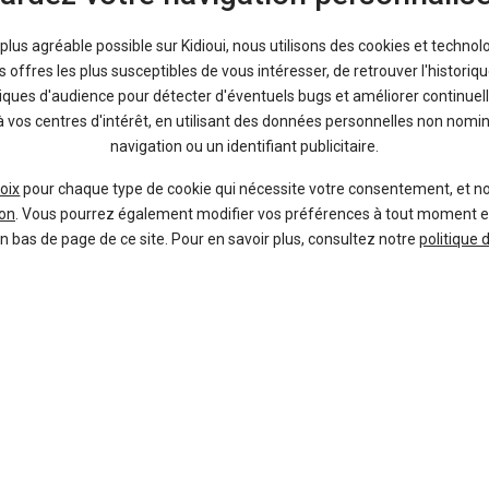
e prix. Via Kidioui, vous trouvez le
mandataire automobile
Lexus (ou l
a plus agréable possible sur Kidioui, nous utilisons des cookies et technol
offres les plus susceptibles de vous intéresser, de retrouver l'histori
tiques d'audience pour détecter d'éventuels bugs et améliorer continuell
les
à vos centres d'intérêt, en utilisant des données personnelles non nom
navigation ou un identifiant publicitaire.
oix
pour chaque type de cookie qui nécessite votre consentement, et n
s cher
on
. Vous pourrez également modifier vos préférences à tout moment en c
en bas de page de ce site. Pour en savoir plus, consultez notre
politique 
À propos
Liens utiles
Qui sommes-nous ?
Voiture pas chère
FAQ
Mandataire auto
Nous contacter
Concessionnaire
Presse
Vente voiture