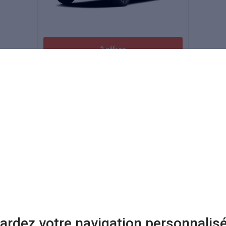
2 offres
Voir toutes les Lexus d'occasion
qui vous correspond
nt de Lexus neuve dans les rues et que le constructeur est peu populai
es relève du véritable casse-tête. Seule solution : se rendre sur Kidiou
vente de Lexus neuve en Hexagone. C'est simple et ne vous fait pas perdr
ardez votre navigation personnalis