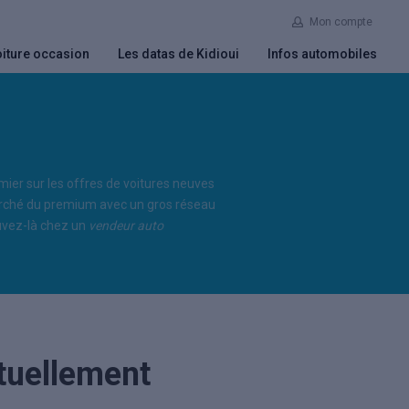
Mon compte
iture occasion
Les datas de Kidioui
Infos automobiles
emier sur les offres de voitures neuves
marché du premium avec un gros réseau
ouvez-là chez un
vendeur auto
tuellement