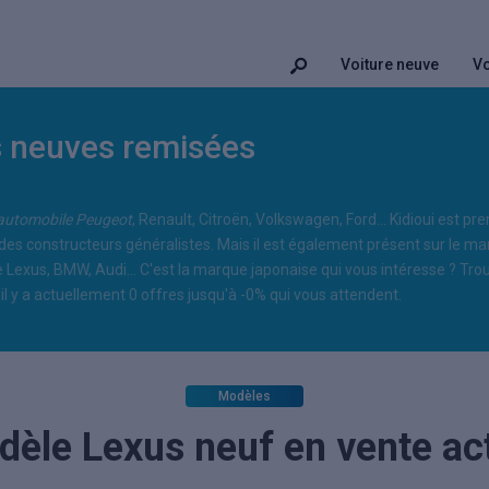
Voiture neuve
Vo
s neuves remisées
automobile Peugeot
, Renault, Citroën, Volkswagen, Ford... Kidioui est pr
des constructeurs généralistes. Mais il est également présent sur le 
Lexus, BMW, Audi... C'est la marque japonaise qui vous intéresse ? Tr
 il y a actuellement 0 offres jusqu'à -0% qui vous attendent.
Modèles
èle Lexus neuf en vente ac