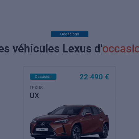
Occasions
es véhicules Lexus d'
occasi
22 490 €
Occasion
LEXUS
UX