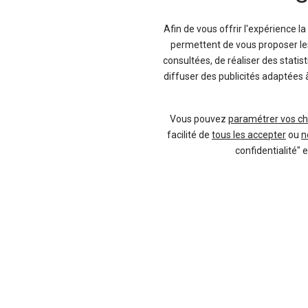
termes de recherche ou de négociation d
en seulement quelques clics.
Afin de vous offrir l'expérience l
permettent de vous proposer les 
consultées, de réaliser des statis
Luxe et sobriété des véhicu
diffuser des publicités adaptées 
Vous pouvez
paramétrer vos ch
Achetez à un prix Lexus pa
facilité de
tous les accepter
ou
n
confidentialité" 
Vendeur professionel
Devenir vendeur partenaire
Se connecter