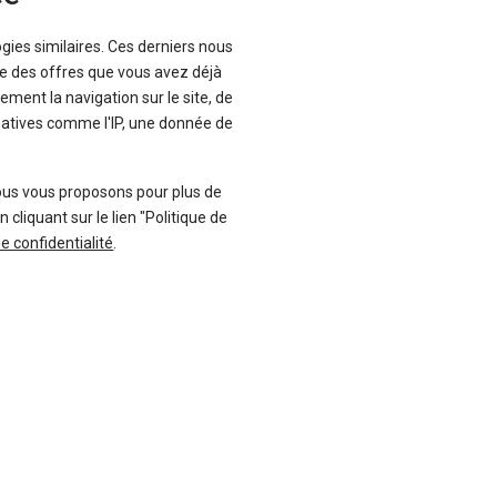
e concessionnaire) qui vous correspond
ogies similaires. Ces derniers nous
que des offres que vous avez déjà
ement la navigation sur le site, de
inatives comme l'IP, une donnée de
ous vous proposons pour plus de
liquant sur le lien "Politique de
de confidentialité
.
Suivez-nous
Blog
Facebook
Twitter