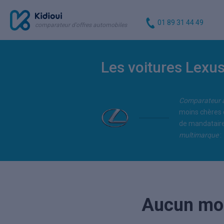
01 89 31 44 49
comparateur d'offres automobiles
Les voitures Lexu
Comparateur 
moins chères 
de mandataire 
multimarque
:
Aucun mod