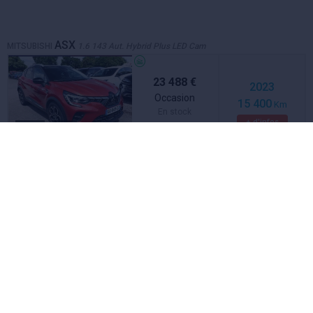
ASX
MITSUBISHI
1.6 143 Aut. Hybrid Plus LED Cam
23 488 €
2023
Occasion
15 400
Km
En stock
+ d'infos
Hybride
Rouge
ASX
MITSUBISHI
1.6 143 Aut. Hybrid Plus LED Cam
23 488 €
2023
Occasion
15 400
Km
En stock
+ d'infos
Hybride
Rouge
ASX
MITSUBISHI
1.3 T 140 MHEV Plus LED Cam PDC
23 988 €