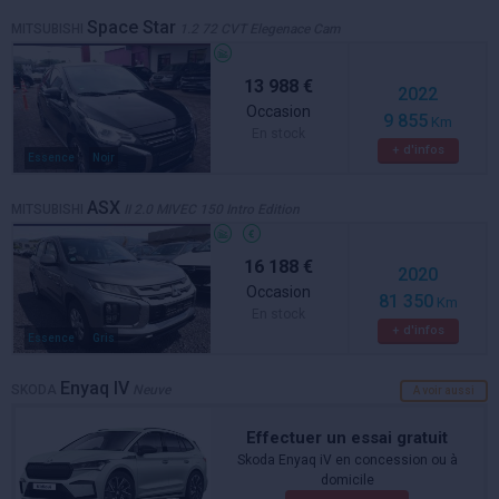
Space Star
MITSUBISHI
1.2 72 CVT Elegenace Cam
13 988 €
2022
Occasion
9 855
Km
En stock
+ d'infos
Essence
Noir
ASX
MITSUBISHI
II 2.0 MIVEC 150 Intro Edition
16 188 €
2020
Occasion
81 350
Km
En stock
+ d'infos
Essence
Gris
Enyaq IV
SKODA
Neuve
A voir aussi
Effectuer un essai gratuit
Skoda Enyaq iV en concession ou à
domicile