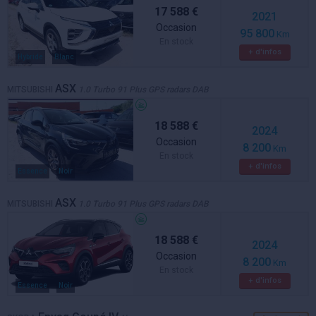
17 588 €
2021
Occasion
95 800
Km
En stock
+ d'infos
Hybride
Blanc
ASX
MITSUBISHI
1.0 Turbo 91 Plus GPS radars DAB
18 588 €
2024
Occasion
8 200
Km
En stock
+ d'infos
Essence
Noir
ASX
MITSUBISHI
1.0 Turbo 91 Plus GPS radars DAB
18 588 €
2024
Occasion
8 200
Km
En stock
+ d'infos
Essence
Noir