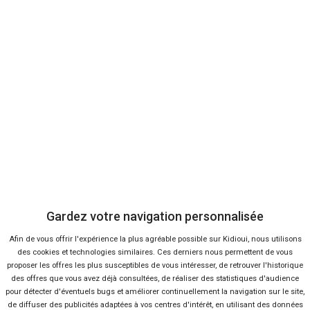
Descriptifs complets des autos, de leurs finitions, de leurs
avantages et de leurs inconvénients.
Consulter
Toutes les petites annonces Mitsubishi
Sur la toile, il est aisé de trouver des annonces pour des marques
françaises, comme une
voiture Renault récente
, car ce sont les plus
Gardez votre navigation personnalisée
répandues. On peut aussi trouver facilement les offres des
Afin de vous offrir l'expérience la plus agréable possible sur Kidioui, nous utilisons
constructeurs étrangers les plus populaires comme Volkswagen.
des cookies et technologies similaires. Ces derniers nous permettent de vous
Mais pour les firmes un peu moins connues, la tâche est plus
proposer les offres les plus susceptibles de vous intéresser, de retrouver l'historique
difficile. Il faut savoir où chercher sous peine d'y perdre beaucoup de
des offres que vous avez déjà consultées, de réaliser des statistiques d'audience
temps. Avec le comparateur Kidioui, une seule adresse pour tout
pour détecter d'éventuels bugs et améliorer continuellement la navigation sur le site,
trouver : les meilleures offres d'occasion Mitsubishi de sa région
de diffuser des publicités adaptées à vos centres d'intérêt, en utilisant des données