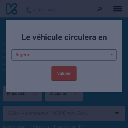
01 89 31 44 49
Voitures Mitsubishi d'occasion
Le véhicule circulera en
Une
Mitsubishi neuve
a attiré votre regard et vous désirez savoir
combien elle coûte sur le marché de l'occasion ? Vous ne pouviez
pas mieux tomber : vous vous trouvez précisément sur la page
contenant toutes les meilleures offres de première et de seconde
main pour ce constructeur japonais.
Valider
Mitsubishi
Occasion
Avec reprise
En leasing
Pour l'export (HT)