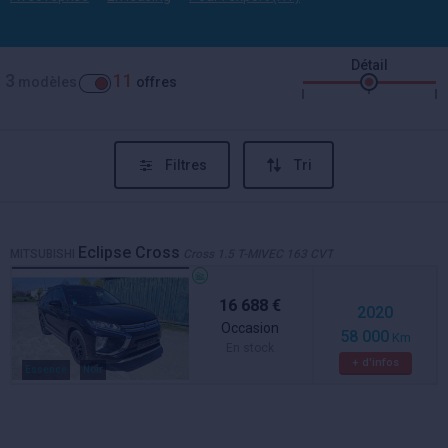
Détail
3
11
modèles
offres
Filtres
Tri
Eclipse Cross
MITSUBISHI
Cross 1.5 T-MIVEC 163 CVT
16 688 €
2020
Occasion
58 000
Km
En stock
+ d'infos
Essence
Noir