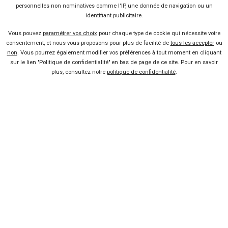
personnelles non nominatives comme l'IP, une donnée de navigation ou un
sont ici. En utilisant les filtres ou en ajoutant des mots-clés dans la
identifiant publicitaire.
barre de recherche, on ne fait ressortir que les offres et les
prix
Mitsubishi
qui nous intéressent vraiment.
Vous pouvez
paramétrer vos choix
pour chaque type de cookie qui nécessite votre
consentement, et nous vous proposons pour plus de facilité de
tous les accepter
ou
non
. Vous pourrez également modifier vos préférences à tout moment en cliquant
sur le lien "Politique de confidentialité" en bas de page de ce site. Pour en savoir
Un constructeur axé sur les SUV
plus, consultez notre
politique de confidentialité
.
La voiture de première main vendue par un
professionnel
Un catalogue multimarques très riche
Utilisez nos filtres rapides pour afficher uniquement les annonces
du modèle Mitsubishi qui vous intéresse :
asx occasion
,
eclipse cross
occasion
,
space star occasion
.