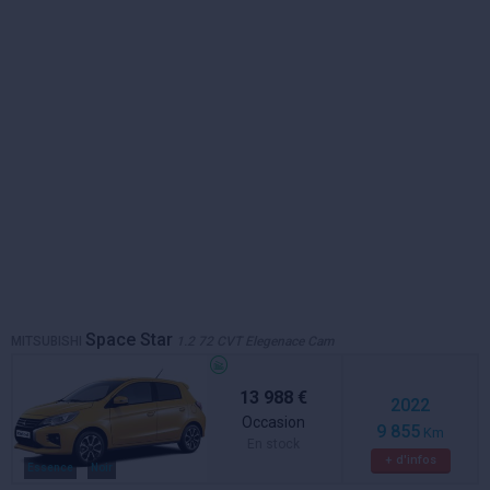
Space Star
MITSUBISHI
1.2 72 CVT Elegenace Cam
13 988 €
2022
Occasion
9 855
Km
En stock
+ d'infos
Essence
Noir