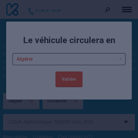
01 89 31 44 49
Voitures Jaguar d'occasion
Le véhicule circulera en
Sur cette plateforme, il est tout aussi bien possible de
comparer des
Renault d'occasion
que des Jaguar, alors que les deux constructeurs
ne produisent pas du tout le même genre d'autos. C'est tout l'intérêt
d'un grand comparateur de prix comme Kidioui : quel que soit le type
de sa recherche, on y trouve toujours son bonheur.
Valider
Jaguar
Occasion
Avec reprise
En leasing
Pour l'export (HT)