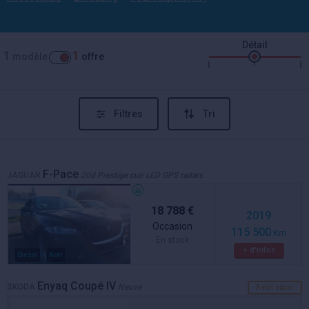
Détail
1
1
modèle
offre
Filtres
Tri
F-Pace
JAGUAR
20d Prestige cuir LED GPS radars
18 788 €
2019
Occasion
115 500
Km
En stock
+ d'infos
Diesel
Noir
Enyaq Coupé IV
SKODA
Neuve
A voir aussi