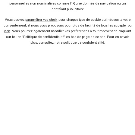
personnelles non nominatives comme l'IP, une donnée de navigation ou un
identifiant publicitaire.
FAQ
Vous pouvez
paramétrer vos choix
pour chaque type de cookie qui nécessite votre
consentement, et nous vous proposons pour plus de facilité de
tous les accepter
ou
non
. Vous pourrez également modifier vos préférences à tout moment en cliquant
Nous contacter
sur le lien "Politique de confidentialité" en bas de page de ce site. Pour en savoir
plus, consultez notre
politique de confidentialité
.
Presse
Conditions d'utilisation
Politique de confidentialité
Liens utiles
Voiture pas chère
Mandataire auto