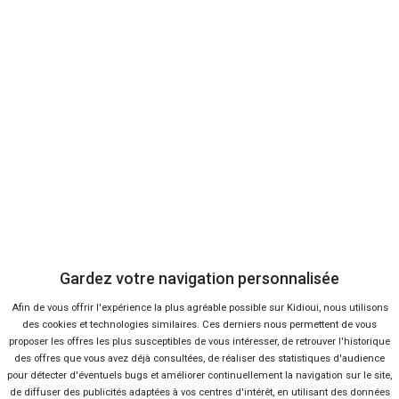
Triez les petites annonces Jaguar selon
vos critères
Utilisez nos filtres rapides pour afficher uniquement les annonces
du modèle Jaguar qui vous intéresse :
f-pace occasion
.
Vendeur professionel
Devenir vendeur partenaire
Gardez votre navigation personnalisée
Se connecter
Afin de vous offrir l'expérience la plus agréable possible sur Kidioui, nous utilisons
des cookies et technologies similaires. Ces derniers nous permettent de vous
proposer les offres les plus susceptibles de vous intéresser, de retrouver l'historique
À propos
des offres que vous avez déjà consultées, de réaliser des statistiques d'audience
pour détecter d'éventuels bugs et améliorer continuellement la navigation sur le site,
Qui sommes-nous ?
de diffuser des publicités adaptées à vos centres d'intérêt, en utilisant des données