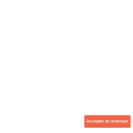
DACIA
Bigster
à partir de
à partir de
128
24 488 €
Km
Accepter et continuer
Voir les 8 offres