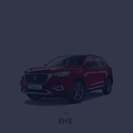
MG
EHS