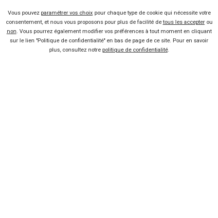
à partir de
à partir de
Vous pouvez
paramétrer vos choix
pour chaque type de cookie qui nécessite votre
65
7 990 €
Km
consentement, et nous vous proposons pour plus de facilité de
tous les accepter
ou
non
. Vous pourrez également modifier vos préférences à tout moment en cliquant
sur le lien "Politique de confidentialité" en bas de page de ce site. Pour en savoir
plus, consultez notre
politique de confidentialité
.
Voir les 43 offres
SUZUKI
S-Cross