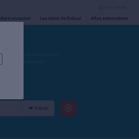
Mon compte
iture occasion
Les datas de Kidioui
Infos automobiles
hé de l’occasion si bien que de
directement ci-dessous !
Filtres