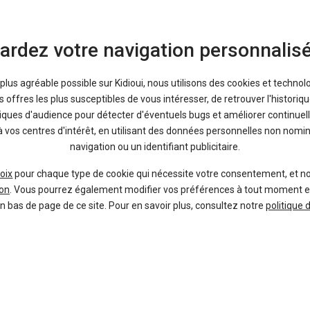
ardez votre navigation personnalis
a plus agréable possible sur Kidioui, nous utilisons des cookies et technol
1
offres les plus susceptibles de vous intéresser, de retrouver l'histori
RENAULT
tiques d'audience pour détecter d'éventuels bugs et améliorer continuell
Austral
à vos centres d'intérêt, en utilisant des données personnelles non nom
navigation ou un identifiant publicitaire.
oix
pour chaque type de cookie qui nécessite votre consentement, et n
on
. Vous pourrez également modifier vos préférences à tout moment en c
en bas de page de ce site. Pour en savoir plus, consultez notre
politique 
1
SUZUKI
S-Cross