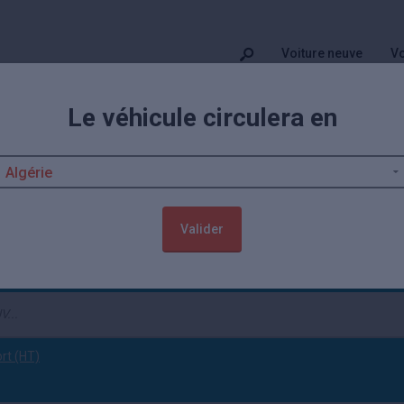
Voiture neuve
Vo
Le véhicule circulera en
ion de catégorie SUV
ance SUV/Crossover prend de l’ampleur. Elle envahit aujourd’hui le marc
rance. Pour trouver celle qui correspond le plus à votre budget, c’est 
Valider
ver
(tout effacer)
ort (HT)