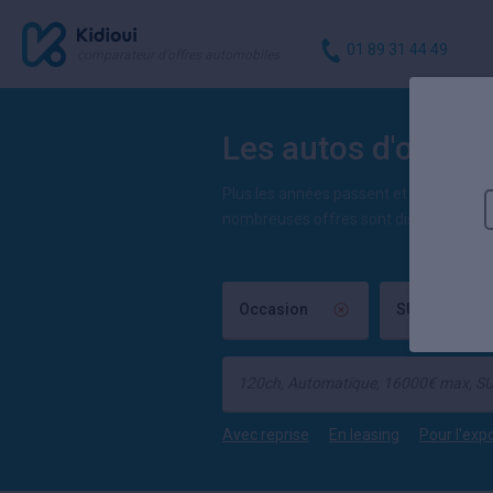
01 89 31 44 49
comparateur d'offres automobiles
Les autos d'occas
Plus les années passent et plus la tend
nombreuses offres sont disponibles en F
Occasion
SUV / Crosso
Avec reprise
En leasing
Pour l'exp