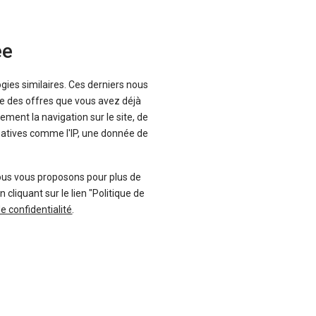
Voir les 5 offres
ée
à partir de
à partir de
ogies similaires. Ces derniers nous
4 114
25 888 €
Km
que des offres que vous avez déjà
ement la navigation sur le site, de
inatives comme l'IP, une donnée de
Voir les 15 offres
ous vous proposons pour plus de
liquant sur le lien "Politique de
de confidentialité
.
à partir de
à partir de
4 150
14 688 €
Km