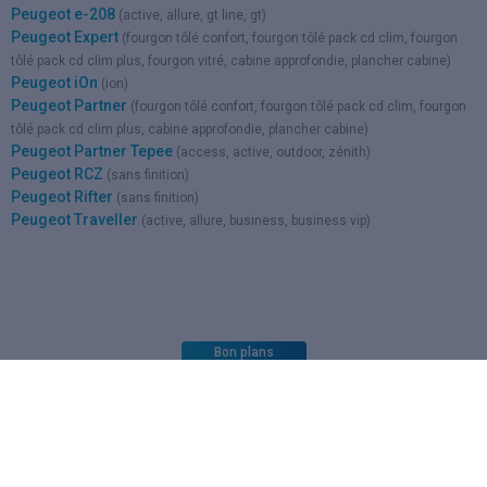
Peugeot e-208
(active, allure, gt line, gt)
Peugeot Expert
(fourgon tôlé confort, fourgon tôlé pack cd clim, fourgon
tôlé pack cd clim plus, fourgon vitré, cabine approfondie, plancher cabine)
Peugeot iOn
(ion)
Peugeot Partner
(fourgon tôlé confort, fourgon tôlé pack cd clim, fourgon
tôlé pack cd clim plus, cabine approfondie, plancher cabine)
Peugeot Partner Tepee
(access, active, outdoor, zénith)
Peugeot RCZ
(sans finition)
Peugeot Rifter
(sans finition)
Peugeot Traveller
(active, allure, business, business vip)
Bon plans
Actuellement sur Kidioui