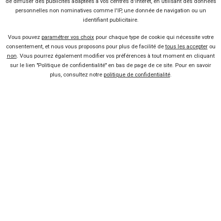
de diffuser des publicités adaptées à vos centres d'intérêt, en utilisant des données
personnelles non nominatives comme l'IP, une donnée de navigation ou un
identifiant publicitaire.
Se connecter
Vous pouvez
paramétrer vos choix
pour chaque type de cookie qui nécessite votre
consentement, et nous vous proposons pour plus de facilité de
tous les accepter
ou
À propos
non
. Vous pourrez également modifier vos préférences à tout moment en cliquant
sur le lien "Politique de confidentialité" en bas de page de ce site. Pour en savoir
plus, consultez notre
politique de confidentialité
.
Qui sommes-nous ?
FAQ
Nous contacter
Presse
Conditions d'utilisation
Politique de confidentialité