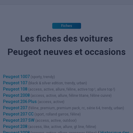
Fiches
Les fiches des voitures
Peugeot neuves et occasions
Peugeot 1007
(sporty, trendy)
Peugeot 107
(black & silver edition, trendy, urban)
Peugeot 108
(access, active, allure, féline, active top !, allure top !)
Peugeot 2008
(access, active, allure, féline titane, féline cuivre)
Peugeot 206 Plus
(access, active)
Peugeot 207
(féline, premium, premium pack, rc, série 64, trendy, urban)
Peugeot 207 CC
(sport, rolland garros, féline)
Peugeot 207 SW
(access, active, outdoor)
Peugeot 208
(access, like, active, allure, gt line, féline)
Peugeot 3008
/
Historique des