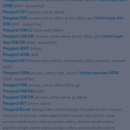
(access, active, allure, crossway, féline)
3008
(2009 - aujourd'hui)
Peugeot 301
(access, active, allure)
Peugeot 308
/
Historique des
(access, active, allure, gt line, féline, gt)
308
(2007 - aujourd'hui)
Peugeot 308 CC
(sport pack, féline)
Peugeot 308 SW
/
Historique
(access, active, allure, gt line, féline, gt)
des 308 SW
(2008 - aujourd'hui)
Peugeot 4007
(féline)
Peugeot 4008
(4x4)
Peugeot 407
(black & silver edition, confort pack, féline, premium, premium
pack)
Peugeot 5008
/
Historique des 5008
(access, active, style, allure)
(2009 - aujourd'hui)
Peugeot 508
(access, active, allure, féline, gt)
Peugeot 508 RXH
(rxh)
Peugeot 508 SW
(access, active, allure, gt, féline)
Peugeot 807
(active, allure)
Peugeot Boxer
(fourgon tôlé confort, fourgon tôlé pack cd clim, fourgon
tôlé pack cd clim nav, cabine approfondie, fourgon vitré confort, combi
access, combi active, châssis simple cabine, châssis double cabine,
plancher simple cabine, plateau simple cabine, plateau double cabine)