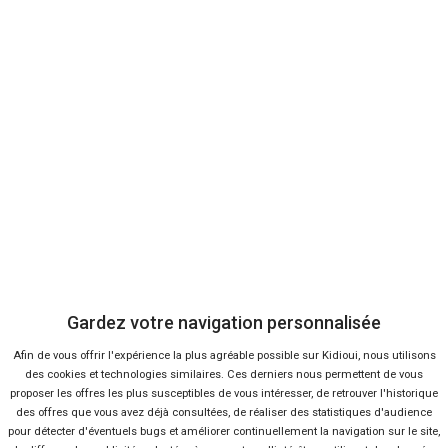
Votre voiture moins chère
Kidioui n'a qu'un seul souci : celui de trouver votre auto au meilleur
prix. Pour cela, une fois votre modèle choisi, nous envoyons votre
demande à tous les concessionnaires. Ceux-ci vont enchérir, puis
nous vous mettont en relation avec la concession qui proposera de
vous vendre votre voiture le moins cher.
La qualité Peugeot
Un achat en concession
Gardez votre navigation personnalisée
Afin de vous offrir l'expérience la plus agréable possible sur Kidioui, nous utilisons
des cookies et technologies similaires. Ces derniers nous permettent de vous
proposer les offres les plus susceptibles de vous intéresser, de retrouver l'historique
Vendeur professionel
des offres que vous avez déjà consultées, de réaliser des statistiques d'audience
pour détecter d'éventuels bugs et améliorer continuellement la navigation sur le site,
Devenir vendeur partenaire