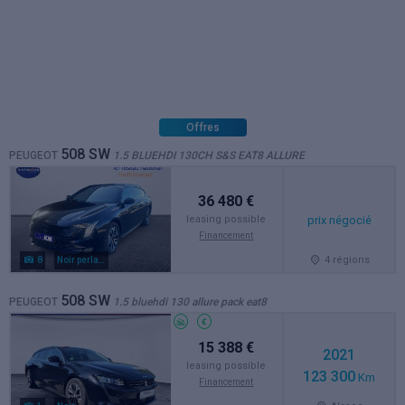
Offres
508 SW
PEUGEOT
1.5 BLUEHDI 130CH S&S EAT8 ALLURE
36 480 €
prix négocié
leasing possible
Financement
4 régions
8
Noir perla metal
508 SW
PEUGEOT
1.5 bluehdi 130 allure pack eat8
15 388 €
2021
leasing possible
123 300
Km
Financement