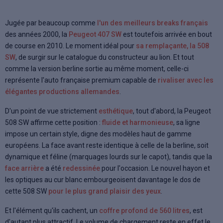
Jugée par beaucoup comme
l'un des meilleurs breaks français
des années 2000, la
Peugeot 407 SW
est toutefois arrivée en bout
de course en 2010. Le moment idéal pour
sa remplaçante, la 508
SW
, de surgir sur le catalogue du constructeur au lion. Et tout
comme la version berline sortie au même moment, celle-ci
représente l'auto française premium capable de
rivaliser avec les
élégantes productions allemandes
.
D'un point de vue strictement
esthétique
, tout d'abord, la Peugeot
508 SW affirme cette position :
fluide et harmonieuse
, sa ligne
impose un certain style, digne des modèles haut de gamme
européens. La face avant reste identique à celle de la berline, soit
dynamique et féline (marquages lourds sur le capot), tandis que la
face arrière
a été
redessinée
pour l'occasion. Le nouvel hayon et
les optiques au cur blanc embourgeoisent davantage le dos de
cette 508 SW
pour le plus grand plaisir des yeux
.
Et l'élément qu'ils cachent, un
coffre profond de 560 litres
, est
d'autant plus attractif. Le volume de chargement reste en effet le