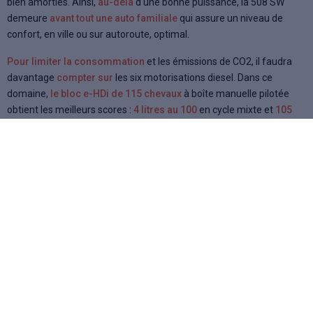
bien amorties. Ainsi,
au-delà
d'une bonne puissance, la 508 SW
demeure
avant tout une auto familiale
qui assure un niveau de
confort, en ville ou sur autoroute, optimal.
Pour limiter la consommation
et les émissions de CO2, il faudra
davantage
compter sur
les six motorisations diesel. Dans ce
domaine,
le bloc e-HDi de 115 chevaux
à boîte manuelle pilotée
obtient les meilleurs scores :
4 litres au 100
en cycle mixte et
105
g/Km de CO2
, soit 200 euros de
bonus écologique
. Non pas
exempt de tout dynamisme, ce break signé Peugeot assume sa
vocation familiale tout en affichant une certaine vivacité lorsque
nécessaire.
Côté sécurité
, enfin, rien à relever de particulier. La 508
SW profite de l'
avancée technologique
de son constructeur et se
conduit de manière
sereine dans toutes les situations
.
Si l'on ne doute pas une seconde de la
réussite
de cette Peugeot
508 SW dans sa mission de
remplacement de la 407 SW
, on ne
peut pas affirmer pour autant qu'elle chipera des parts de marché
aux allemandes. Elle en a le potentiel mais il faut encore que les
usagers européens fassent le choix d'
opter pour une française
.