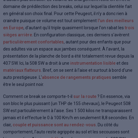
domaine de prédilection des breaks, celui sur lequel la clientèle fait
en général son choix final. Pour cette Peugeot, il n'y a donc rien à
craindre puisque ce volume est tout simplement
l'un des meilleurs
en Europe
, d'autant qu'il triple quasiment lorsque l'on rabat les
trois
sièges arrière
. En configuration classique, ces derniers s'avèrent
particulièrement confortables
, autant pour des enfants que pour
des adultes via un espace aux jambes conséquent. À l'avant, la
présentation de la planche de bord a été totalement revue depuis la
407 SW. Ici, la 508 SW a droit à une
instrumentation lisible
et des
matériaux flatteurs
. Bref, on se sent à l'aise et surtout à bord d'une
auto prestigieuse. L'
absence de rangements pratiques
semble
être le seul point noir.
Comment ce break se comporte-t-il
sur la route
? En essence, via
son bloc le plus puissant (un THP de 155 chevaux), le Peugeot 508
SW est particulièrement à l'aise. Ses 1 500 kilos ne transparaissent
jamais et il effectue le 0 à 100 Km/h en seulement 8,8 secondes. En
clair,
couple et puissance sont au rendez-vous
. Du côté du
comportement, l'auto reste agrippée au sol et les secousses sont