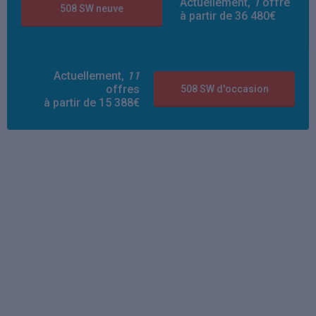
Actuellement,
1
offre
508 SW neuve
à partir de 36 480€
Actuellement,
11
offres
508 SW d'occasion
à partir de 15 388€