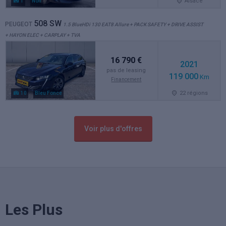
Alsace
1
Noir
508 SW
PEUGEOT
1.5 BlueHDi 130 EAT8 Allure + PACK SAFETY + DRIVE ASSIST
+ HAYON ELEC + CARPLAY + TVA
16 790 €
2021
pas de leasing
119 000
Km
Financement
22 régions
10
Bleu Fonce
Voir plus d'offres
Les Plus