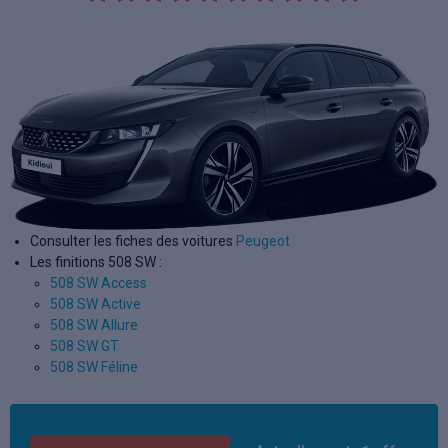
Consulter les fiches des voitures
Peugeot
Les finitions 508 SW :
508 SW Access
508 SW Active
508 SW Allure
508 SW GT
508 SW Féline