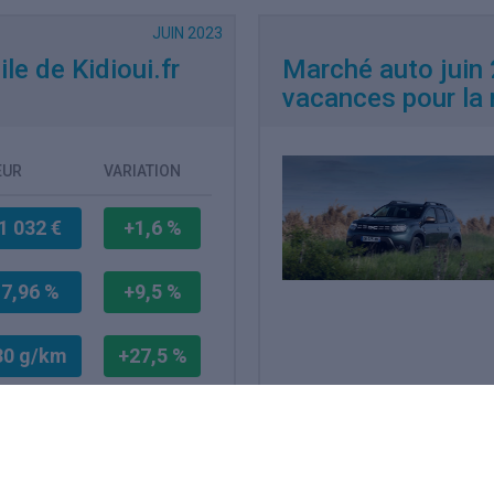
JUIN 2023
e de Kidioui.fr
Marché auto juin 
vacances pour la
EUR
VARIATION
1 032 €
+1,6 %
7,96 %
+9,5 %
30 g/km
+27,5 %
tures neuves
parateur d'offres
uin 2022.
Lire la suite