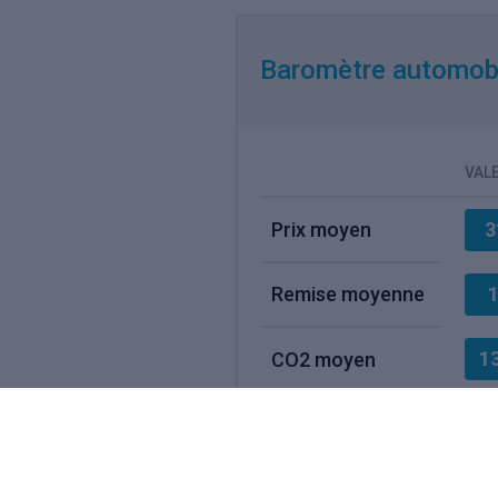
Baromètre automobil
VAL
Prix moyen
3
Remise moyenne
1
1
CO2 moyen
Variation des indices sur les offres de voi
plebiscitées par les internautes sur le com
automobiles Kidioui.fr entre Juin 2023 et J