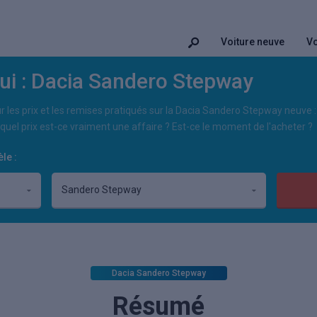
Voiture neuve
Vo
oui : Dacia Sandero Stepway
r les prix et les remises pratiqués sur la Dacia Sandero Stepway neuve : 
e quel prix est-ce vraiment une affaire ? Est-ce le moment de l'acheter ?
le :
Dacia Sandero Stepway
Résumé