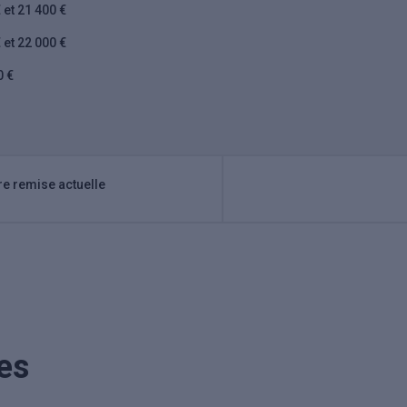
 et 21 400 €
 et 22 000 €
0 €
re remise actuelle
es