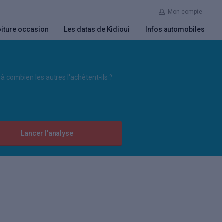
Mon compte
iture occasion
Les datas de Kidioui
Infos automobiles
à combien les autres l'achètent-ils ?
Lancer l'analyse