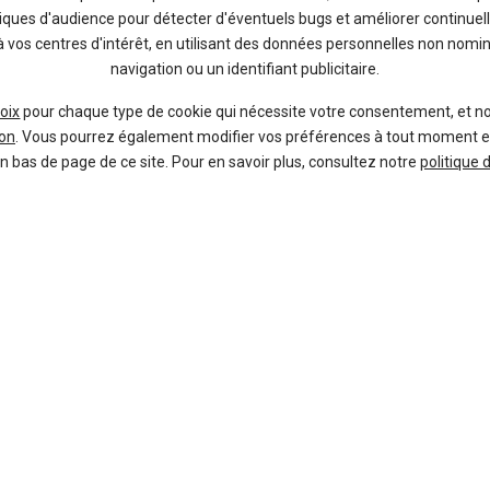
tiques d'audience pour détecter d'éventuels bugs et améliorer continuell
à vos centres d'intérêt, en utilisant des données personnelles non nom
gorie
Prix
Prix
Remise
Remise
Offres
Offres
An
navigation ou un identifiant publicitaire.
dine
31 954 €
13 561 €
-48 %
-22 %
10 offres
15 offres
Voi
oix
pour chaque type de cookie qui nécessite votre consentement, et n
on
. Vous pourrez également modifier vos préférences à tout moment en c
dine
24 990 €
14 400 €
-45 %
-41 %
en bas de page de ce site. Pour en savoir plus, consultez notre
politique 
53 offres
28 offres
Voi
Recherches
Les recherches en temps rée
/ Crossover
28 998 €
15 921 €
-45 %
-24 %
3 offres
6 offres
Voi
/ Crossover
27 921 €
15 998 €
-43 %
-19 %
34 offres
12 offres
Voi
dine
25 290 €
16 022 €
-43 %
-37 %
10 offres
51 offres
Voi
/ Crossover
14 400 €
16 480 €
-41 %
-0 %
28 offres
1 offre
Voi
Neuf
dine
29 700 €
16 627 €
-41 %
-26 %
25 offres
10 offres
Voi