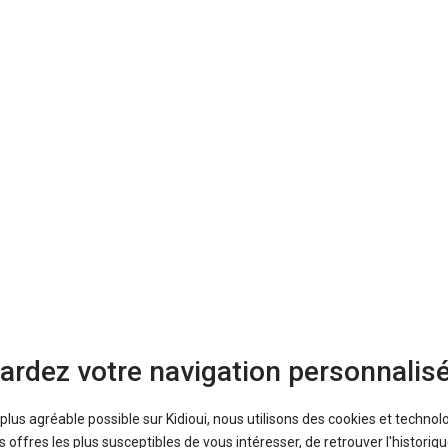
Crossover
26 005 €
-27 %
43 offres
e
21 458 €
-18 %
20 offres
Crossover
25 097 €
-27 %
28 offres
Crossover
17 837 €
-23 %
67 offres
Crossover
26 065 €
-31 %
139 offres
Crossover
20 890 €
-20 %
34 offres
ardez votre navigation personnalis
Crossover
32 970 €
-25 %
106 offres
a plus agréable possible sur Kidioui, nous utilisons des cookies et technol
offres les plus susceptibles de vous intéresser, de retrouver l'histori