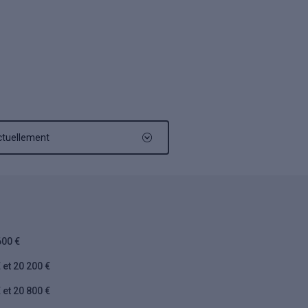
ctuellement
600 €
 et 20 200 €
 et 20 800 €