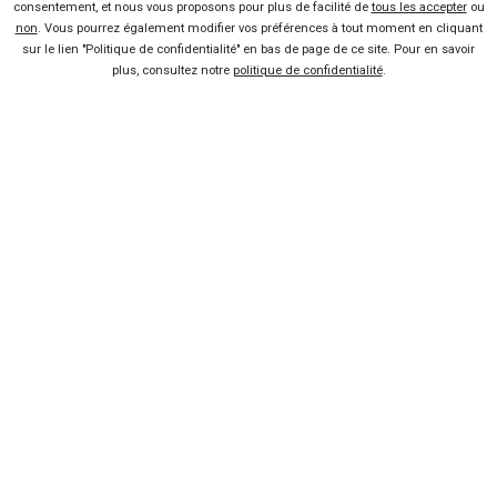
consentement, et nous vous proposons pour plus de facilité de
tous les accepter
ou
OPEL
CITROËN
Corsa
non
. Vous pourrez également modifier vos préférences à tout moment en cliquant
50 offres
Voir l'analyse du prix
C3
28 offres
Voir l'analyse du prix
0km max
Fiat
Panda
Neuf
sur le lien "Politique de confidentialité" en bas de page de ce site. Pour en savoir
plus, consultez notre
politique de confidentialité
.
FIAT
FIAT
Pandina
1 offre
Voir l'analyse du prix
Scudo
27 offres
Voir l'analyse du prix
Rechercher une voiture
OPEL
RENAULT
Crossland
1 offre
Voir l'analyse du prix
Master
70 offres
Voir l'analyse du prix
JEEP
SEAT
Ibiza
10 offres
Voir l'analyse du prix
25 offres
Voir l'analyse du prix
Compass
PEUGEOT
208
VOLKSWAGEN
98 offres
Voir l'analyse du prix
Crafter
58 offres
Voir l'analyse du prix
Vendeur professionel
Devenir vendeur partenaire
Se connecter
À propos