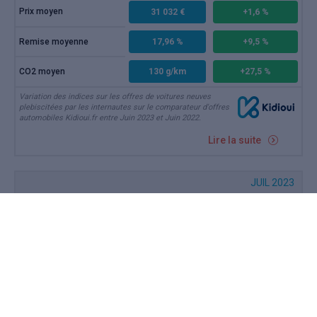
Prix moyen
31 032 €
+1,6 %
Remise moyenne
17,96 %
+9,5 %
CO2 moyen
130 g/km
+27,5 %
Variation des indices sur les offres de voitures neuves
plebiscitées par les internautes sur le comparateur d'offres
automobiles Kidioui.fr entre Juin 2023 et Juin 2022.
Lire la suite
JUIL 2023
Marché auto juin 2023 : pas de
vacances pour la remise