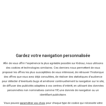
RENAULT
Austral
105 offres
Voir l'analyse du prix
Voiture
Voiture
Offres
Offres
Analyse
Analyse
FORD
FIAT
Transit
Topolino
10 offres
2 offres
Voir l'analyse du prix
Voir l'analyse du prix
PEUGEOT
FIAT
Boxer
Panda
Gardez votre navigation personnalisée
54 offres
14 offres
Voir l'analyse du prix
Voir l'analyse du prix
Recherches
Les recherches en temps réel
Afin de vous offrir l'expérience la plus agréable possible sur Kidioui, nous utilisons
PEUGEOT
CITROËN
des cookies et technologies similaires. Ces derniers nous permettent de vous
508
C3
3 offres
28 offres
Voir l'analyse du prix
Voir l'analyse du prix
proposer les offres les plus susceptibles de vous intéresser, de retrouver l'historique
des offres que vous avez déjà consultées, de réaliser des statistiques d'audience
OPEL
FIAT
Panda
pour détecter d'éventuels bugs et améliorer continuellement la navigation sur le site,
6 offres
Voir l'analyse du prix
37 offres
Voir l'analyse du prix
Citroën
C5 Aircross
de diffuser des publicités adaptées à vos centres d'intérêt, en utilisant des données
Cross
Movano
personnelles non nominatives comme l'IP, une donnée de navigation ou un
identifiant publicitaire.
TOYOTA
CITROËN
Aygo X
13 offres
Voir l'analyse du prix
Jumper
10 offres
Voir l'analyse du prix
Sous 4 semaines
Ford
Essence
Vous pouvez
paramétrer vos choix
pour chaque type de cookie qui nécessite votre