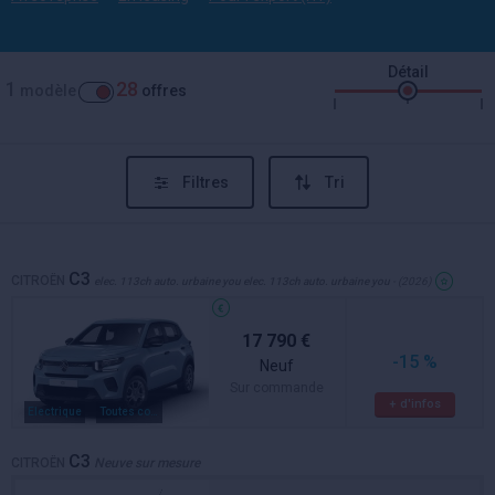
Détail
1
28
modèle
offres
Filtres
Tri
C3
CITROËN
elec. 113ch auto. urbaine you elec. 113ch auto. urbaine you
- (2026)
17 790 €
-15 %
Neuf
Sur commande
+ d'infos
Electrique
Toutes couleurs
C3
CITROËN
Neuve sur mesure