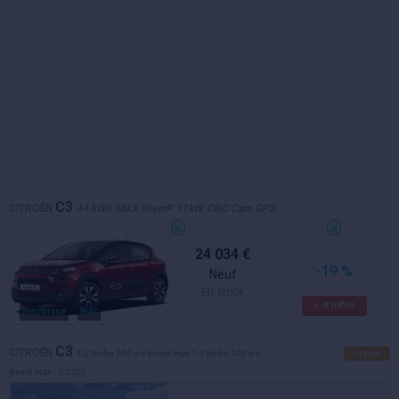
C3
CITROËN
44 kWh MAX HiverP 11kW-OBC Cam GPS
24 034 €
-19 %
Neuf
En stock
+ d'infos
électrique
Noir
C3
CITROËN
1.2 turbo 100 s/s bvm6 max 1.2 turbo 100 s/s
Urgent
bvm6 max
- (2026)