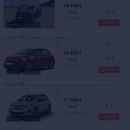
19 490 €
-12 %
Neuf
En stock
+ d'infos
Essence
Noir perla nera m / toit blanc polaire
C3
CITROËN
puretech 110 s s bvm6 shine
14 400 €
-41 %
Neuf
En stock
+ d'infos
Essence
Noir perla toit blanc opal
C3
CITROËN
1.2 turbo 100 s/s bvm6 plus 1.2 turbo 100 s/s bvm6 plus
- (2026)
17 690 €
-8 %
Neuf
Sur commande
+ d'infos
Essence
Toutes couleurs