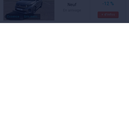
-12 %
Neuf
En arrivage
+ d'infos
Essence
Gris mercury m / toit noir perla nera
C3
CITROËN
puretech 100 bvm6 plus
19 830 €
prix négocié
Neuf
En stock
+ d'infos
Essence
Noir
C3
CITROËN
110 bvm6 plus
20 000 €
-0 %
Neuf
En stock
+ d'infos
Essence
Noir
Enyaq IV
SKODA
Neuve
A voir aussi