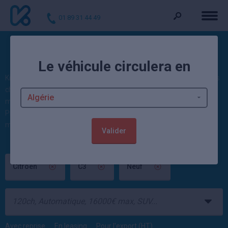
01 89 31 44 49
Les Citroën C3 neuves remisées
Le véhicule circulera en
Kidioui compare actuellement 28 offres de Citroën
C3
neuve moins
chère, jusqu'à -41,34% de remise. Issus de concessionnaire et de
mandataire auto, les prix de C3 pas cher démarrent à 14 400€.
Profitez aussi de 558
autos Citroën neuves
disponibles en ce
moment.
Valider
Citroën
C3
Neuf
Avec reprise
En leasing
Pour l'export (HT)