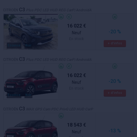
C3
CITROËN
Plus PDC LED HUD REG CarP/AndroidA
16 022 €
-20 %
Neuf
En stock
+ d'infos
Essence
Noir
C3
CITROËN
Plus PDC LED HUD REG CarP/AndroidA
16 022 €
-20 %
Neuf
En stock
+ d'infos
Essence
Noir
C3
CITROËN
MAX GPS Cam PDC PrivG LED HUD CarP
18 543 €
-13 %
Neuf