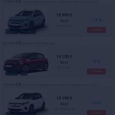
C3
CITROËN
1.2 turbo 100 s/s bvm6 max 1.2 turbo 100 s/s bvm6 max
- (2026)
18 990 €
-14 %
Neuf
En arrivage
+ d'infos
Essence
Bleu monte carlo o / toit blanc banquise
C3
CITROËN
puretech 100 bvm6 plus
19 100 €
-5 %
Neuf
En stock
+ d'infos
Essence
Noir
C3
CITROËN
1.2 turbo 100 s/s bvm6 max 1.2 turbo 100 s/s bvm6 max
- (2026)
19 190 €
-10 %
Neuf
Sur commande
+ d'infos
Essence
Toutes couleurs