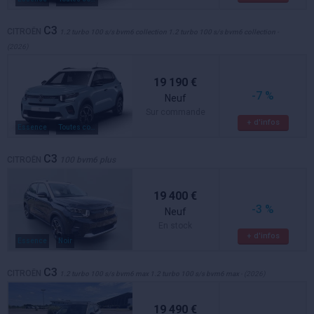
C3
CITROËN
1.2 turbo 100 s/s bvm6 collection 1.2 turbo 100 s/s bvm6 collection
-
(2026)
19 190 €
-7 %
Neuf
Sur commande
+ d'infos
Essence
Toutes couleurs
C3
CITROËN
100 bvm6 plus
19 400 €
-3 %
Neuf
En stock
+ d'infos
Essence
Noir
C3
CITROËN
1.2 turbo 100 s/s bvm6 max 1.2 turbo 100 s/s bvm6 max
- (2026)
19 490 €