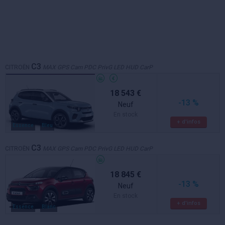
C3
CITROËN
MAX GPS Cam PDC PrivG LED HUD CarP
18 543 €
-13 %
Neuf
En stock
+ d'infos
Essence
Bleu
C3
CITROËN
MAX GPS Cam PDC PrivG LED HUD CarP
18 845 €
-13 %
Neuf
En stock
+ d'infos
Essence
Blanc