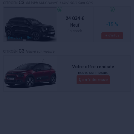
C3
CITROËN
44 kWh MAX HiverP 11kW-OBC Cam GPS
24 034 €
-19 %
Neuf
En stock
+ d'infos
électrique
Noir
C3
CITROËN
Neuve sur mesure
Votre offre remisée
neuve sur mesure
Ça m'intéresse