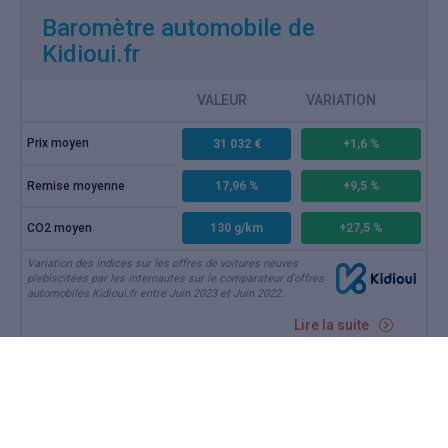
Baromètre automobile de
Kidioui.fr
VALEUR
VARIATION
Prix moyen
31 032 €
+1,6 %
Remise moyenne
17,96 %
+9,5 %
CO2 moyen
130 g/km
+27,5 %
Variation des indices sur les offres de voitures neuves
plebiscitées par les internautes sur le comparateur d'offres
automobiles Kidioui.fr entre Juin 2023 et Juin 2022.
Lire la suite
JUIL 2023
Marché auto juin 2023 : pas de
vacances pour la remise