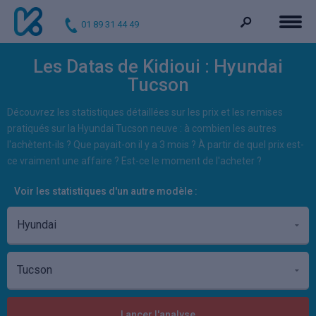
01 89 31 44 49
Les Datas de Kidioui : Hyundai
Tucson
Découvrez les statistiques détaillées sur les prix et les remises
pratiqués sur la Hyundai Tucson neuve : à combien les autres
l'achètent-ils ? Que payait-on il y a 3 mois ? À partir de quel prix est-
ce vraiment une affaire ? Est-ce le moment de l'acheter ?
Voir les statistiques d'un autre modèle :
Lancer l'analyse