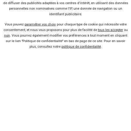
de diffuser des publicités adaptées à vos centres d'intérêt, en utilisant des données
OPEL
TOYOTA
personnelles non nominatives comme l'IP, une donnée de navigation ou un
Aygo X
12 offres
Voir l'analyse du prix
34 offres
Voir l'analyse du prix
Volkswagen
T-Roc
identifiant publicitaire.
Movano
OPEL
Vous pouvez
paramétrer vos choix
pour chaque type de cookie qui nécessite votre
CITROËN
Corsa
51 offres
Voir l'analyse du prix
Jumper
10 offres
Voir l'analyse du prix
consentement, et nous vous proposons pour plus de facilité de
tous les accepter
ou
Occasion
Renault
Captur
non
. Vous pourrez également modifier vos préférences à tout moment en cliquant
sur le lien "Politique de confidentialité" en bas de page de ce site. Pour en savoir
OPEL
CITROËN
Crossland
1 offre
Voir l'analyse du prix
C3
28 offres
Voir l'analyse du prix
plus, consultez notre
politique de confidentialité
.
Hybride
Clio
Renault
SEAT
FIAT
Ibiza
10 offres
Voir l'analyse du prix
Scudo
25 offres
Voir l'analyse du prix
Rechercher une voiture
PEUGEOT
RENAULT
208
100 offres
Voir l'analyse du prix
Master
60 offres
Voir l'analyse du prix
JEEP
FIAT
500
9 offres
Voir l'analyse du prix
25 offres
Voir l'analyse du prix
Compass
CITROËN
C3
VOLKSWAGEN
77 offres
Voir l'analyse du prix
Crafter
61 offres
Voir l'analyse du prix
Vendeur professionel
Aircross