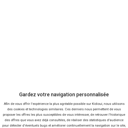
Aircross
CITROËN
C5
137 offres
Voir l'analyse du prix
Aircross
MG
ZS
35 offres
Voir l'analyse du prix
RENAULT
Austral
105 offres
Voir l'analyse du prix
Voiture
Voiture
Offres
Offres
Analyse
Analyse
FORD
FIAT
Transit
Panda
10 offres
15 offres
Voir l'analyse du prix
Voir l'analyse du prix
Gardez votre navigation personnalisée
PEUGEOT
CITROËN
Boxer
C3
53 offres
28 offres
Voir l'analyse du prix
Voir l'analyse du prix
Recherches
Afin de vous offrir l'expérience la plus agréable possible sur Kidioui, nous utilisons
des cookies et technologies similaires. Ces derniers nous permettent de vous
Les recherches en temps réel
FIAT
proposer les offres les plus susceptibles de vous intéresser, de retrouver l'historique
PEUGEOT
Panda
508
3 offres
6 offres
Voir l'analyse du prix
Voir l'analyse du prix
des offres que vous avez déjà consultées, de réaliser des statistiques d'audience
Cross
pour détecter d'éventuels bugs et améliorer continuellement la navigation sur le site,