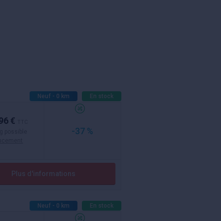
Neuf - 0 km
En stock
96 €
TTC
-37 %
g possible
ancement
Plus d'informations
Neuf - 0 km
En stock