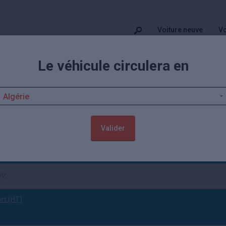
Voiture neuve
Vo
Le véhicule circulera en
nd neuves remisées
s de Opel Grandland neuve moins chère, jusqu'à -39,67% de remise. Iss
émarrent à 24 996€. Profitez aussi de 211
autos Opel neuves
disponibles
Valider
Neuf
(tout effacer)
ort (HT)