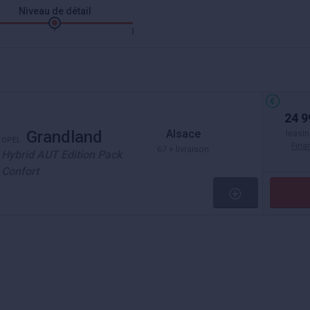
Niveau de détail
24 9
Alsace
Grandland
leasin
OPEL
Fin
67 + livraison
Hybrid AUT Edition Pack
Confort