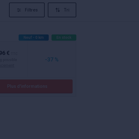
Filtres
Tri
Neuf - 0 km
En stock
96 €
TTC
-37 %
g possible
ancement
Plus d'informations