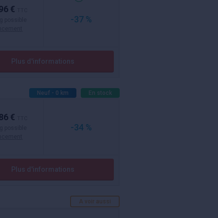
96 €
TTC
-37 %
g possible
ancement
Plus d'informations
Neuf - 0 km
En stock
86 €
TTC
-34 %
g possible
ancement
Plus d'informations
A voir aussi