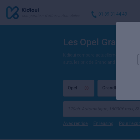
01 89 31 44 49
comparateur d'offres automobiles
Les Opel Grandla
Kidioui compare actuellement 13 offre
auto, les prix de Grandland pas cher d
Opel
Grandland
Avec reprise
En leasing
Pour l'exp