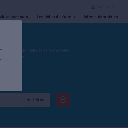
Mon compte
iture occasion
Les datas de Kidioui
Infos automobiles
us de concessionnaire et de mandataire
 en ce moment.
Filtres