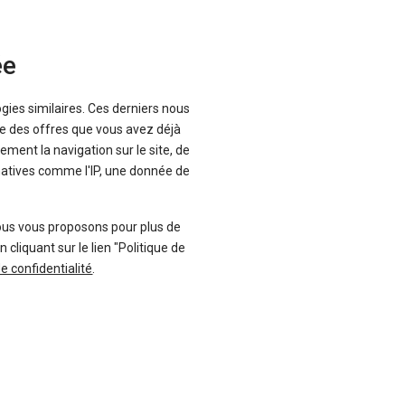
ée
ogies similaires. Ces derniers nous
que des offres que vous avez déjà
ement la navigation sur le site, de
inatives comme l'IP, une donnée de
ous vous proposons pour plus de
liquant sur le lien "Politique de
de confidentialité
.
Neuf - 0 km
En stock
86 €
TTC
-35 %
g possible
ancement