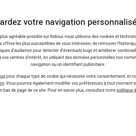
ardez votre navigation personnalis
a plus agréable possible sur Kidioui, nous utilisons des cookies et technol
offres les plus susceptibles de vous intéresser, de retrouver l'histori
tiques d'audience pour détecter d'éventuels bugs et améliorer continuell
à vos centres d'intérêt, en utilisant des données personnelles non nom
navigation ou un identifiant publicitaire.
oix
pour chaque type de cookie qui nécessite votre consentement, et n
on
. Vous pourrez également modifier vos préférences à tout moment en c
en bas de page de ce site. Pour en savoir plus, consultez notre
politique 
35 7
Alsace
Grandland
leasin
OPEL
Fin
67 + livraison
GS Cam GPS ACC