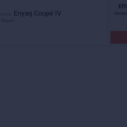
Eff
Enyaq Coupé IV
Skoda 
SKODA
Neuve