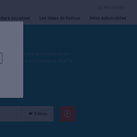
Mon compte
iture occasion
Les datas de Kidioui
Infos automobiles
 par un mandataire automobile ou un
tir de 24 996 euros et jusqu'à -39,67%
Filtres