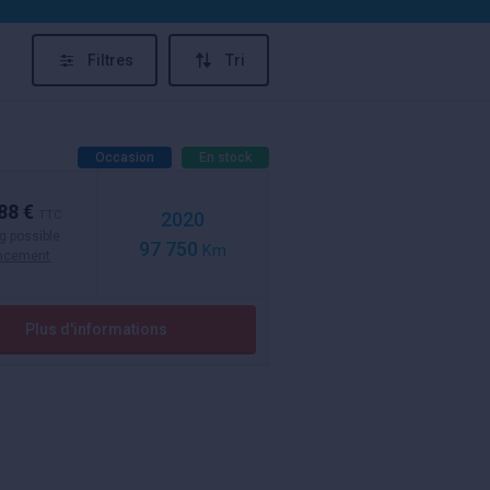
Filtres
Tri
Occasion
En stock
88 €
TTC
2020
g possible
97 750
Km
ancement
Plus d'informations