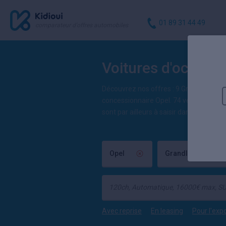
01 89 31 44 49
comparateur d'offres automobiles
Voitures d'occasi
Découvrez nos offres : 9 Grandland d'
concessionnaire Opel. 74 véhicules
Ope
sont par ailleurs à saisir dans la rubriqu
Opel
Grandland
Avec reprise
En leasing
Pour l'exp