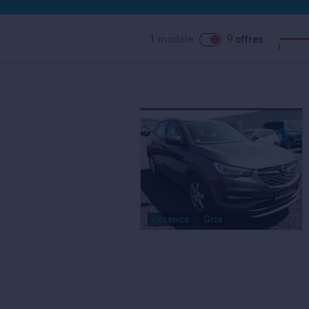
1
9
modèle
offres
Essence
Gris