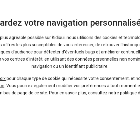
ardez votre navigation personnalis
25 9
a plus agréable possible sur Kidioui, nous utilisons des cookies et technol
4 régions
Grandland
leasin
offres les plus susceptibles de vous intéresser, de retrouver l'histori
OPEL
Fin
33, 44, 56 et 78
tiques d'audience pour détecter d'éventuels bugs et améliorer continuell
1.6 TURBO HYBRID 225CH
à vos centres d'intérêt, en utilisant des données personnelles non nom
GS
navigation ou un identifiant publicitaire.
oix
pour chaque type de cookie qui nécessite votre consentement, et n
on
. Vous pourrez également modifier vos préférences à tout moment en c
en bas de page de ce site. Pour en savoir plus, consultez notre
politique 
25 1
2 régions
Grandland
leasin
OPEL
Fin
34 et 62 + livraison
hybrid 225 ch bva8 gs