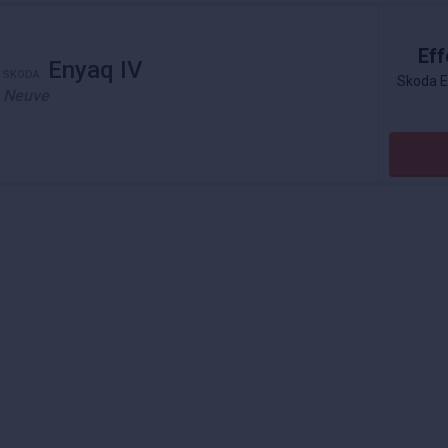
Eff
Enyaq IV
SKODA
Skoda E
Neuve