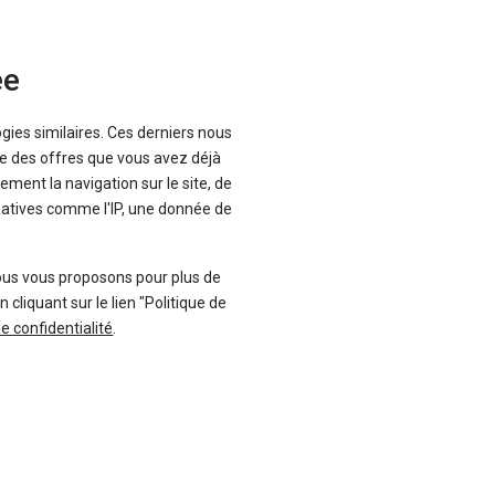
Ça m'intéresse
ée
Occasion
En stock
80 €
ogies similaires. Ces derniers nous
TTC
2024
g possible
que des offres que vous avez déjà
39 200
Km
ancement
ement la navigation sur le site, de
inatives comme l'IP, une donnée de
Plus d'informations
ous vous proposons pour plus de
liquant sur le lien "Politique de
Occasion
En stock
de confidentialité
.
00 €
TTC
2024
g possible
100
Km
ancement
Plus d'informations