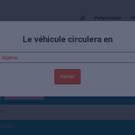
Voiture neuve
Vo
Le véhicule circulera en
on Grandland
occasion actuellement. Ces autos sont vendues contrôlées et garanties
l occasion
sont également disponibles. 11 offres
Grandland neuve
à par
e neuf.
Valider
Occasion
(tout effacer)
ort (HT)