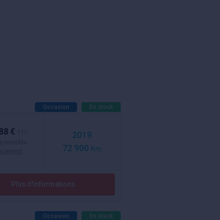
Occasion
En stock
88 €
TTC
2019
g possible
72 900
Km
ancement
Plus d'informations
Occasion
En stock