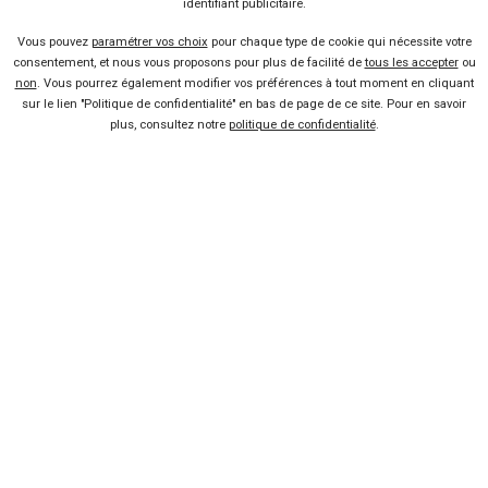
identifiant publicitaire.
TOYOTA
CITROËN
Aygo X
13 offres
Voir l'analyse du prix
Jumper
10 offres
Voir l'analyse du prix
Vous pouvez
paramétrer vos choix
pour chaque type de cookie qui nécessite votre
20000€ max
Energies propres
consentement, et nous vous proposons pour plus de facilité de
tous les accepter
ou
non
. Vous pourrez également modifier vos préférences à tout moment en cliquant
OPEL
CITROËN
Corsa
50 offres
Voir l'analyse du prix
C3
sur le lien "Politique de confidentialité" en bas de page de ce site. Pour en savoir
28 offres
Voir l'analyse du prix
Automatique
Citroën
C5 Aircross
plus, consultez notre
politique de confidentialité
.
FIAT
FIAT
Pandina
1 offre
Voir l'analyse du prix
Scudo
27 offres
Voir l'analyse du prix
Rechercher une voiture
OPEL
RENAULT
Crossland
1 offre
Voir l'analyse du prix
Master
70 offres
Voir l'analyse du prix
JEEP
SEAT
Ibiza
10 offres
Voir l'analyse du prix
25 offres
Voir l'analyse du prix
Compass
PEUGEOT
208
VOLKSWAGEN
98 offres
Voir l'analyse du prix
Crafter
58 offres
Voir l'analyse du prix
Vendeur professionel
Devenir vendeur partenaire
Se connecter