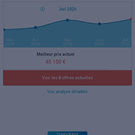
Juil 2026
Mar
Avr
Mai
Juin
Juil
2026
2026
2026
2026
2026
Meilleur prix actuel
45 150 €
Meilleure remise actuelle
Voir les 8 offres actuelles
16 %
Voir analyse détaillée
Toyota RAV4