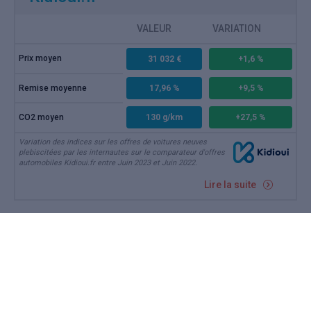
VALEUR
VARIATION
Prix moyen
31 032 €
+1,6 %
Remise moyenne
17,96 %
+9,5 %
CO2 moyen
130 g/km
+27,5 %
Variation des indices sur les offres de voitures neuves
plebiscitées par les internautes sur le comparateur d'offres
automobiles Kidioui.fr entre Juin 2023 et Juin 2022.
Lire la suite
JUIL 2023
Marché auto juin 2023 : pas de
vacances pour la remise