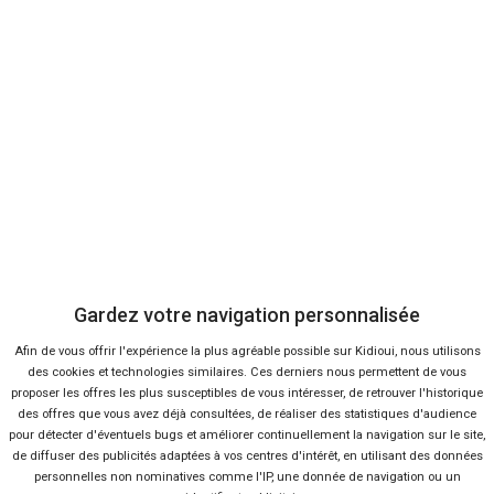
EHS
TOYOTA
Yaris
20 offres
Voir l'analyse du prix
RENAULT
Austral
105 offres
Voir l'analyse du prix
Voiture
Voiture
Offres
Offres
Analyse
Analyse
FORD
FIAT
Transit
Topolino
10 offres
2 offres
Voir l'analyse du prix
Voir l'analyse du prix
Gardez votre navigation personnalisée
PEUGEOT
FIAT
Boxer
Panda
54 offres
14 offres
Voir l'analyse du prix
Voir l'analyse du prix
Recherches
Afin de vous offrir l'expérience la plus agréable possible sur Kidioui, nous utilisons
Les recherches en temps réel
des cookies et technologies similaires. Ces derniers nous permettent de vous
PEUGEOT
CITROËN
proposer les offres les plus susceptibles de vous intéresser, de retrouver l'historique
508
C3
3 offres
28 offres
Voir l'analyse du prix
Voir l'analyse du prix
des offres que vous avez déjà consultées, de réaliser des statistiques d'audience
pour détecter d'éventuels bugs et améliorer continuellement la navigation sur le site,
OPEL
FIAT
Panda
de diffuser des publicités adaptées à vos centres d'intérêt, en utilisant des données
6 offres
Voir l'analyse du prix
37 offres
Voir l'analyse du prix
Neuf
4x4 / Pick-Up
Cross
personnelles non nominatives comme l'IP, une donnée de navigation ou un
Movano