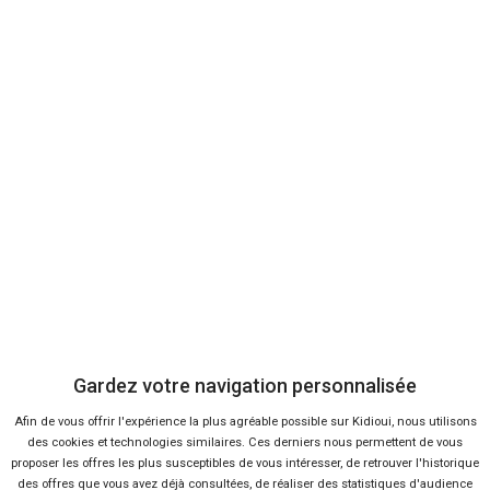
CITROËN
C3
67 offres
Voir l'analyse du prix
Aircross
CITROËN
C5
139 offres
Voir l'analyse du prix
Aircross
MG
ZS
34 offres
Voir l'analyse du prix
RENAULT
Austral
106 offres
Voir l'analyse du prix
Voiture
Voiture
Offres
Offres
Analyse
Analyse
FORD
FIAT
Transit
Panda
10 offres
15 offres
Voir l'analyse du prix
Voir l'analyse du prix
Gardez votre navigation personnalisée
PEUGEOT
CITROËN
Afin de vous offrir l'expérience la plus agréable possible sur Kidioui, nous utilisons
Boxer
C3
53 offres
28 offres
Voir l'analyse du prix
Voir l'analyse du prix
Recherches
des cookies et technologies similaires. Ces derniers nous permettent de vous
Les recherches en temps réel
proposer les offres les plus susceptibles de vous intéresser, de retrouver l'historique
FIAT
PEUGEOT
Panda
des offres que vous avez déjà consultées, de réaliser des statistiques d'audience