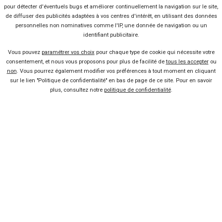
508
3 offres
6 offres
Voir l'analyse du prix
Voir l'analyse du prix
pour détecter d'éventuels bugs et améliorer continuellement la navigation sur le site,
Cross
de diffuser des publicités adaptées à vos centres d'intérêt, en utilisant des données
OPEL
TOYOTA
personnelles non nominatives comme l'IP, une donnée de navigation ou un
Aygo X
12 offres
Voir l'analyse du prix
34 offres
Voir l'analyse du prix
identifiant publicitaire.
Rifter
Peugeot
Movano
Vous pouvez
paramétrer vos choix
pour chaque type de cookie qui nécessite votre
OPEL
CITROËN
Corsa
51 offres
Voir l'analyse du prix
consentement, et nous vous proposons pour plus de facilité de
tous les accepter
ou
Jumper
10 offres
Voir l'analyse du prix
Land Rover
Defender 130
non
. Vous pourrez également modifier vos préférences à tout moment en cliquant
sur le lien "Politique de confidentialité" en bas de page de ce site. Pour en savoir
OPEL
CITROËN
Crossland
plus, consultez notre
politique de confidentialité
.
1 offre
Voir l'analyse du prix
C3
28 offres
Voir l'analyse du prix
Occasion
Ford
Transit Courier
SEAT
FIAT
Ibiza
10 offres
Voir l'analyse du prix
Scudo
25 offres
Voir l'analyse du prix
Rechercher une voiture
PEUGEOT
RENAULT
208
97 offres
Voir l'analyse du prix
Master
60 offres
Voir l'analyse du prix
JEEP
FIAT
500
12 offres
Voir l'analyse du prix
25 offres
Voir l'analyse du prix
Compass
CITROËN
C3
VOLKSWAGEN
77 offres
Voir l'analyse du prix
Crafter
64 offres
Voir l'analyse du prix
Vendeur professionel
Aircross