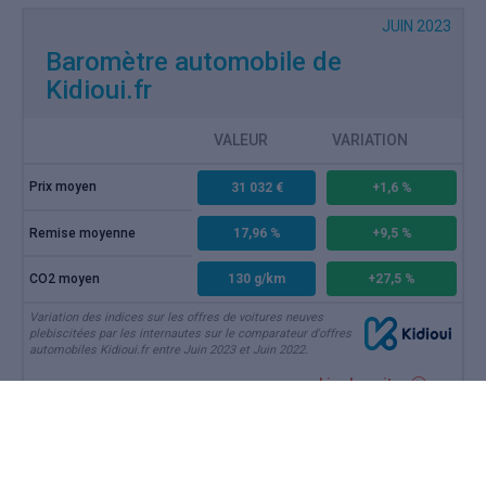
JUIN 2023
Baromètre automobile de
Kidioui.fr
VALEUR
VARIATION
Prix moyen
31 032 €
+1,6 %
Remise moyenne
17,96 %
+9,5 %
CO2 moyen
130 g/km
+27,5 %
Variation des indices sur les offres de voitures neuves
plebiscitées par les internautes sur le comparateur d'offres
automobiles Kidioui.fr entre Juin 2023 et Juin 2022.
Lire la suite
JUIL 2023
Marché auto juin 2023 : pas de