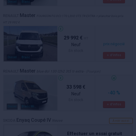
Diesel
Blanc
Master
RENAULT
FOURGON FG DCI 170 L3H2 3T5 TR EXTRA + plancher bois prix
HT 29 992 €
29 992 €
HT
prix négocié
Neuf
En stock
+ d'infos
Diesel
Blanc
Master
RENAULT
blue dci 130 l2h2 3t5 tr extra
- (Fourgon)
33 598 €
-40 %
Neuf
En stock
+ d'infos
Diesel
Blanc Minéral
Enyaq Coupé IV
SKODA
Neuve
A voir aussi
Effectuer un essai gratuit