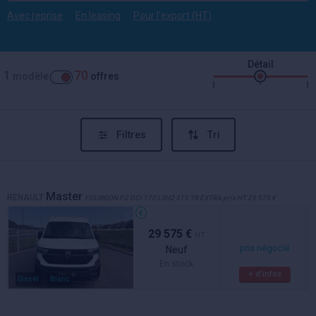
Avec reprise
En leasing
Pour l'export (HT)
Détail
1
70
modèle
offres
Filtres
Tri
Master
RENAULT
FOURGON FG DCI 170 L3H2 3T5 TR EXTRA prix HT 29 575 €
29 575 €
HT
prix négocié
Neuf
En stock
+ d'infos
Diesel
Blanc