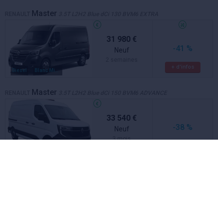
Master
RENAULT
3.5T L2H2 Blue dCi 130 BVM6 EXTRA
31 980 €
-41 %
Neuf
2 semaines
+ d'infos
Diesel
Blanc Minéral
Master
RENAULT
3.5T L2H2 Blue dCi 150 BVM6 ADVANCE
33 540 €
-38 %
Neuf
3 mois
+ d'infos
Diesel
Blanc Mineral
Master
RENAULT
3.5T L2H2 Blue dCi 150 BVM6 ADVANCE
33 780 €
-38 %
Neuf
3 mois