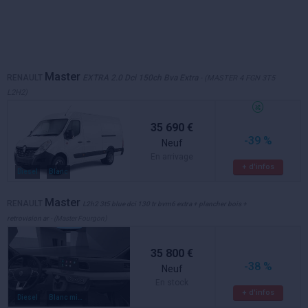
Master
RENAULT
EXTRA 2.0 Dci 150ch Bva Extra
- (MASTER 4 FGN 3T5
L2H2)
35 690 €
-39 %
Neuf
En arrivage
+ d'infos
Diesel
Blanc
Master
RENAULT
L2h2 3t5 blue dci 130 tr bvm6 extra + plancher bois +
retrovision ar
- (Master Fourgon)
35 800 €
-38 %
Neuf
En stock
+ d'infos
Diesel
Blanc mineral