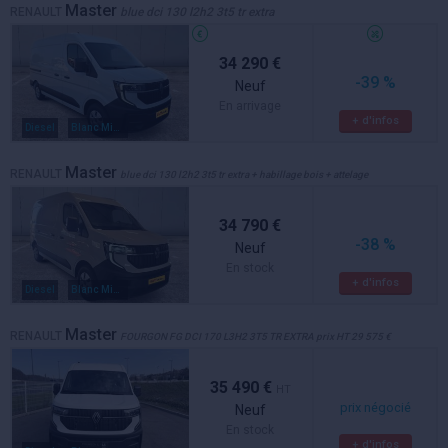
Master
RENAULT
blue dci 130 l2h2 3t5 tr extra
34 290 €
-39 %
Neuf
En arrivage
+ d'infos
Diesel
Blanc Minéral
Master
RENAULT
blue dci 130 l2h2 3t5 tr extra + habillage bois + attelage
34 790 €
-38 %
Neuf
En stock
+ d'infos
Diesel
Blanc Minéral
Master
RENAULT
FOURGON FG DCI 170 L3H2 3T5 TR EXTRA prix HT 29 575 €
35 490 €
HT
prix négocié
Neuf
En stock
+ d'infos