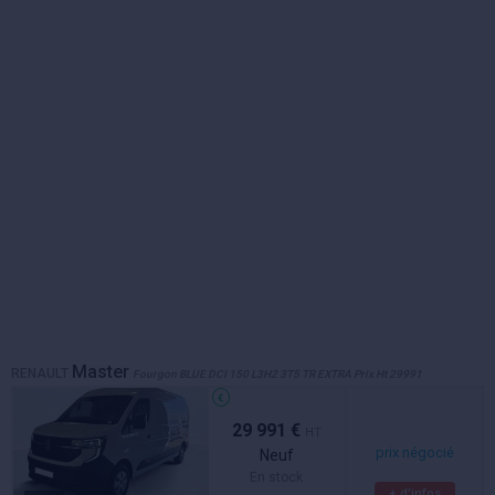
Master
RENAULT
Fourgon BLUE DCI 150 L3H2 3T5 TR EXTRA Prix Ht 29991
29 991 €
HT
prix négocié
Neuf
En stock
+ d'infos