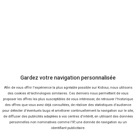
+ d'infos
Diesel
Gris Urbain
Master
RENAULT
3.5T L2H2 2.3 dCi 150 BVM6 EXTRA
35 760 €
-38 %
Neuf
2 mois
+ d'infos
Diesel
Noir Nacré
Master
RENAULT
3.5T L3H2 Blue dCi 150 BVM6 EXTRA
Gardez votre navigation personnalisée
35 940 €
Afin de vous offrir l'expérience la plus agréable possible sur Kidioui, nous utilisons
-38 %
Neuf
des cookies et technologies similaires. Ces derniers nous permettent de vous
2 semaines
proposer les offres les plus susceptibles de vous intéresser, de retrouver l'historique
+ d'infos
Diesel
Gris Urbain
des offres que vous avez déjà consultées, de réaliser des statistiques d'audience
pour détecter d'éventuels bugs et améliorer continuellement la navigation sur le site,
Master
de diffuser des publicités adaptées à vos centres d'intérêt, en utilisant des données
RENAULT
3.5T L2H2 2.3 dCi 150 BVM6 EXTRA
personnelles non nominatives comme l'IP, une donnée de navigation ou un
identifiant publicitaire.
36 060 €