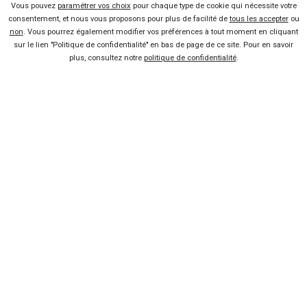
-37 %
Vous pouvez
paramétrer vos choix
pour chaque type de cookie qui nécessite votre
Neuf
consentement, et nous vous proposons pour plus de facilité de
tous les accepter
ou
3 mois
non
. Vous pourrez également modifier vos préférences à tout moment en cliquant
+ d'infos
Diesel
Gris Etoile
sur le lien "Politique de confidentialité" en bas de page de ce site. Pour en savoir
plus, consultez notre
politique de confidentialité
.
Enyaq Coupé IV
SKODA
Neuve
A voir aussi
Effectuer un essai gratuit
Skoda Enyaq Coupé iV en concession
ou à domicile
Ça m'intéresse