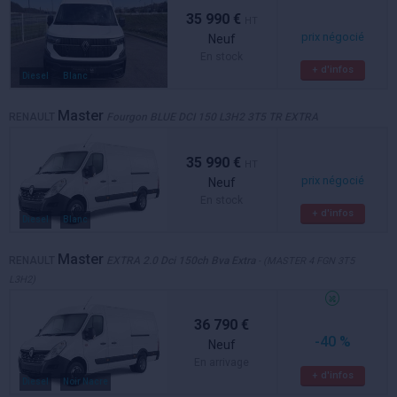
35 990 €
HT
prix négocié
Neuf
En stock
+ d'infos
Diesel
Blanc
Master
RENAULT
Fourgon BLUE DCI 150 L3H2 3T5 TR EXTRA
35 990 €
HT
prix négocié
Neuf
En stock
+ d'infos
Diesel
Blanc
Master
RENAULT
EXTRA 2.0 Dci 150ch Bva Extra
- (MASTER 4 FGN 3T5
L3H2)
36 790 €
-40 %
Neuf
En arrivage
+ d'infos
Diesel
Noir Nacre