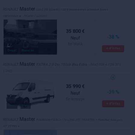
Master
RENAULT
L2h2 3t5 blue dci 130 tr bvm6 extra + plancher bois +
retrovision ar
- (Master Fourgon)
35 800 €
-38 %
Neuf
En stock
+ d'infos
Diesel
Blanc mineral
Master
RENAULT
EXTRA 2.0 Dci 150ch Bva Extra
- (MASTER 4 FGN 3T5
L2H2)
35 990 €
-39 %
Neuf
En arrivage
+ d'infos
Diesel
Blanc
Master
RENAULT
FOURGON FG DCI 170 L3H2 3T5 TR EXTRA + Plancher bois prix
HT 29 991 €