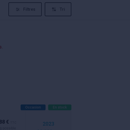
Filtres
Tri
s.
Occasion
En stock
88 €
TTC
2023
g possible