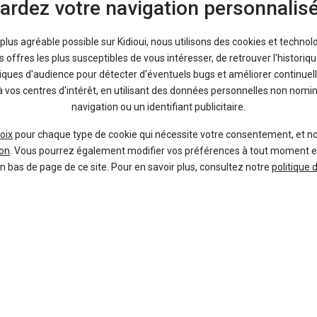
ardez votre navigation personnalis
a plus agréable possible sur Kidioui, nous utilisons des cookies et technol
offres les plus susceptibles de vous intéresser, de retrouver l'histori
tiques d'audience pour détecter d'éventuels bugs et améliorer continuell
à vos centres d'intérêt, en utilisant des données personnelles non nom
navigation ou un identifiant publicitaire.
itions, de ses avantages et ses inconvénients.
oix
pour chaque type de cookie qui nécessite votre consentement, et n
on
. Vous pourrez également modifier vos préférences à tout moment en c
en bas de page de ce site. Pour en savoir plus, consultez notre
politique 
res automobiles, vous trouverez dans la rubrique Occasion de Kidioui 
ionnels. Vous pouvez également comparer toutes les offres de
concessio