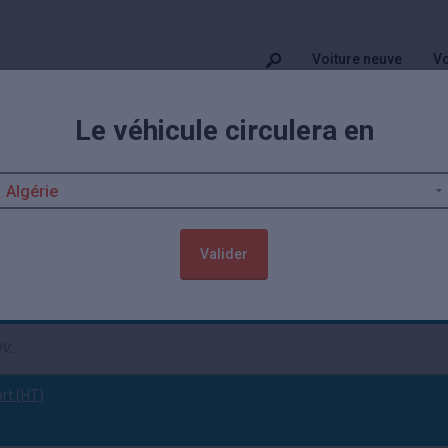
Voiture neuve
Vo
Le véhicule circulera en
euves remisées
10
neuve moins chère issue de concessionnaire et de mandataire auto. 
s Hyundai neufs
jusqu'à -30,10% disponibles sur Kidioui.
Valider
Neuf
(tout effacer)
ort (HT)