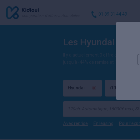
01 89 31 44 49
comparateur d'offres automobiles
Les Hyundai i10 n
Il y a actuellement 0 offre de Hyundai
i
jusqu'à -44% de remise et 152
véhicule
Hyundai
i10
Avec reprise
En leasing
Pour l'exp