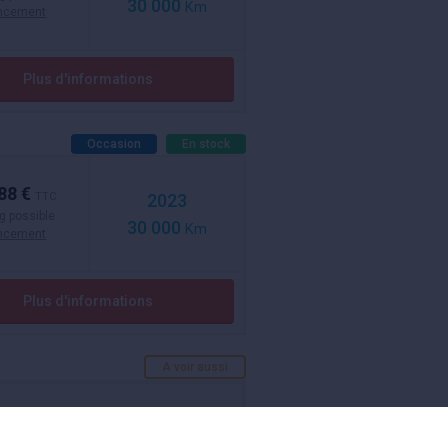
30 000
Km
ancement
Plus d'informations
Occasion
En stock
88 €
TTC
2023
g possible
30 000
Km
ancement
Plus d'informations
A voir aussi
ectuer un essai gratuit