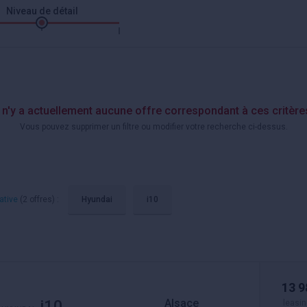
Niveau de détail
l n'y a actuellement aucune offre correspondant à ces critère
Vous pouvez supprimer un filtre ou modifier votre recherche ci-dessus.
ative
(2 offres) :
Hyundai
i10
13 9
Alsace
i10
leasin