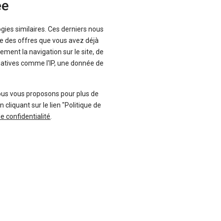
ée
ogies similaires. Ces derniers nous
que des offres que vous avez déjà
ement la navigation sur le site, de
inatives comme l'IP, une donnée de
ous vous proposons pour plus de
liquant sur le lien "Politique de
de confidentialité
.
des
voitures Hyundai i10 d'occasion
nnaire i10
, qu'elles soient neuves ou