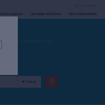
Mon compte
iture occasion
Les datas de Kidioui
Infos automobiles
Consultez les 11 838 autres modèles
Filtres