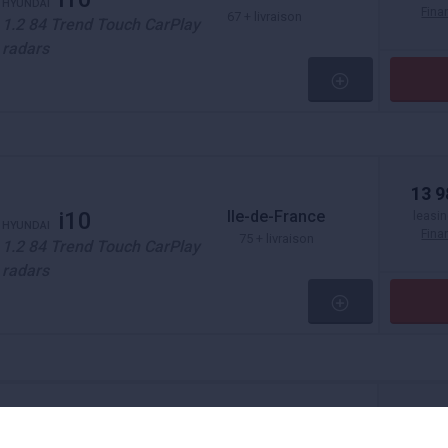
HYUNDAI
Fin
67 + livraison
1.2 84 Trend Touch CarPlay
radars
13 9
Ile-de-France
i10
leasin
HYUNDAI
Fin
75 + livraison
1.2 84 Trend Touch CarPlay
radars
Eff