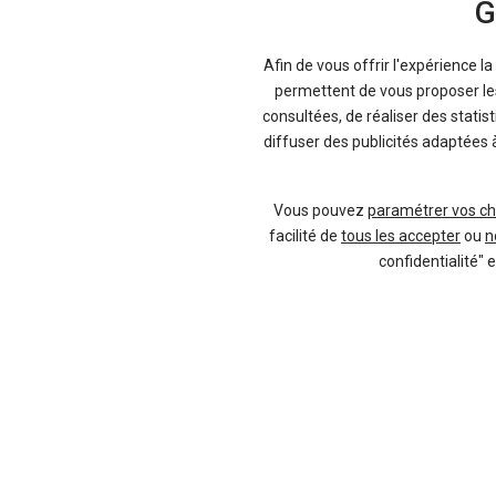
G
Afin de vous offrir l'expérience l
Fiche technique
permettent de vous proposer les 
Hyundai i10
consultées, de réaliser des statis
diffuser des publicités adaptées 
Descriptif complet de l'auto, de ses fin
Vous pouvez
paramétrer vos ch
Consulter
facilité de
tous les accepter
ou
n
confidentialité" 
En plus des autos neuves des mandatai
révisées et garanties par des profess
d'occasion, à la fois.