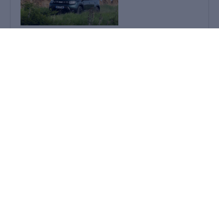
Lire la suite
Classements
Les top 10 du moment
PLUS VENDUS
MOINS CHERS
PLUS REMISÉS
Voiture
Offres
Analyse
TOYOTA
Yaris
38 offres
Voir l'analyse du prix
Cross