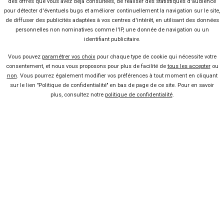
des offres que vous avez déjà consultées, de réaliser des statistiques d'audience
pour détecter d'éventuels bugs et améliorer continuellement la navigation sur le site,
OPEL
CITROËN
de diffuser des publicités adaptées à vos centres d'intérêt, en utilisant des données
Crossland
1 offre
Voir l'analyse du prix
C3
28 offres
Voir l'analyse du prix
Initiale
Fiat
Ducato
Neuf
personnelles non nominatives comme l'IP, une donnée de navigation ou un
identifiant publicitaire.
SEAT
FIAT
Ibiza
10 offres
Voir l'analyse du prix
Scudo
25 offres
Voir l'analyse du prix
Vous pouvez
paramétrer vos choix
pour chaque type de cookie qui nécessite votre
consentement, et nous vous proposons pour plus de facilité de
tous les accepter
ou
Rechercher une voiture
non
. Vous pourrez également modifier vos préférences à tout moment en cliquant
PEUGEOT
RENAULT
208
100 offres
Voir l'analyse du prix
Master
60 offres
Voir l'analyse du prix
sur le lien "Politique de confidentialité" en bas de page de ce site. Pour en savoir
plus, consultez notre
politique de confidentialité
.
JEEP
FIAT
500
9 offres
Voir l'analyse du prix
25 offres
Voir l'analyse du prix
Compass
CITROËN
C3
VOLKSWAGEN
77 offres
Voir l'analyse du prix
Crafter
61 offres
Voir l'analyse du prix
Vendeur professionel
Aircross
Devenir vendeur partenaire
Se connecter