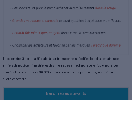
Le baromètre Kidioui.fr a été établi à partir des données récoltées lors des centaines de
milliers de requêtes trimestrielles des internautes en recherche de véhicule neuf et des
données fournies dans les 30 000 offres de nos vendeurs partenaires, mises à jour
quotidiennement.
Baromètres suivants
Baromètre Juin 2023
Baromètre Mai 2023
Baromètre Avril 2023
Baromètre Mars 2023