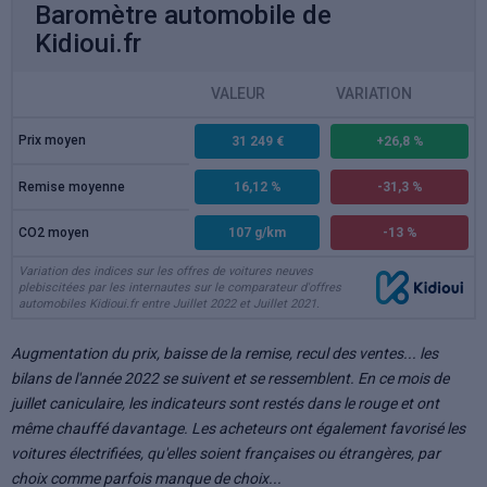
Baromètre automobile de
Kidioui.fr
VALEUR
VARIATION
Prix moyen
31 249 €
+26,8 %
Remise moyenne
16,12 %
-31,3 %
CO2 moyen
107 g/km
-13 %
Variation des indices sur les offres de voitures neuves
plebiscitées par les internautes sur le comparateur d'offres
automobiles Kidioui.fr entre Juillet 2022 et Juillet 2021.
Augmentation du prix, baisse de la remise, recul des ventes... les
bilans de l'année 2022 se suivent et se ressemblent. En ce mois de
juillet caniculaire, les indicateurs sont restés dans le rouge et ont
même chauffé davantage. Les acheteurs ont également favorisé les
voitures électrifiées, qu'elles soient françaises ou étrangères, par
choix comme parfois manque de choix...