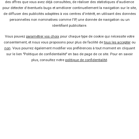
Baromètre Juillet 2017
des offres que vous avez déjà consultées, de réaliser des statistiques d'audience
pour détecter d'éventuels bugs et améliorer continuellement la navigation sur le site,
Baromètre Juin 2017
de diffuser des publicités adaptées à vos centres d'intérêt, en utilisant des données
Baromètre Mai 2017
personnelles non nominatives comme l'IP, une donnée de navigation ou un
identifiant publicitaire.
Baromètre Avril 2017
Baromètre Mars 2017
Vous pouvez
paramétrer vos choix
pour chaque type de cookie qui nécessite votre
consentement, et nous vous proposons pour plus de facilité de
tous les accepter
ou
Baromètre Février 2017
non
. Vous pourrez également modifier vos préférences à tout moment en cliquant
Baromètre Janvier 2017
sur le lien "Politique de confidentialité" en bas de page de ce site. Pour en savoir
Baromètre Année 2016
plus, consultez notre
politique de confidentialité
.
Baromètre Novembre 2016
Baromètre Octobre 2016
Baromètre Septembre 2016
Baromètre Août 2016
Baromètre Juillet 2016
Baromètre Juin 2016
Baromètre Mai 2016
Baromètre Avril 2016
Baromètre Mars 2016