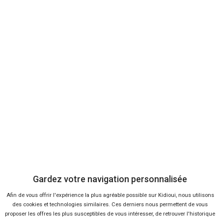
Baromètre Octobre 2018
Baromètre Septembre 2018
Baromètre Août 2018
Baromètre Juillet 2018
Baromètre Juin 2018
Baromètre Mai 2018
Baromètre Avril 2018
Baromètre 1er trimestre 2018
Baromètre Mars 2018
Baromètre Février 2018
Baromètre Janvier 2018
Baromètre Année 2017
Baromètre Novembre 2017
Gardez votre navigation personnalisée
Baromètre Octobre 2017
Afin de vous offrir l'expérience la plus agréable possible sur Kidioui, nous utilisons
Baromètre Septembre 2017
des cookies et technologies similaires. Ces derniers nous permettent de vous
Baromètre Août 2017
proposer les offres les plus susceptibles de vous intéresser, de retrouver l'historique