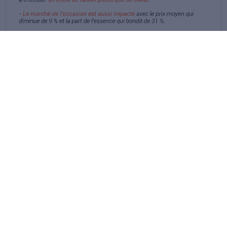
Le baromètre Kidioui.fr a été établi à partir des données récoltées lors des centaines de
milliers de requêtes trimestrielles des internautes en recherche de véhicule neuf et des
données fournies dans les 30 000 offres de nos vendeurs partenaires, mises à jour
quotidiennement.
Baromètres suivants
Baromètre Juin 2023
Baromètre Mai 2023
Baromètre Avril 2023
Baromètre Mars 2023
Baromètre Février 2023
Baromètre Janvier 2023
Baromètre Année 2022
Baromètre Novembre 2022