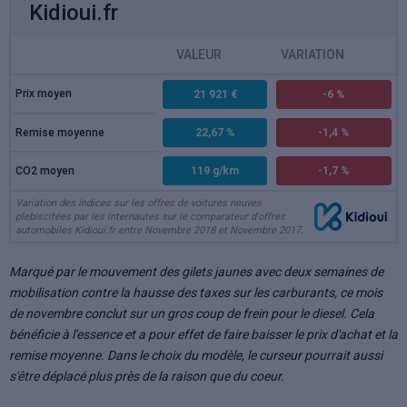
Kidioui.fr
VALEUR
VARIATION
Prix moyen
21 921 €
-6 %
Remise moyenne
22,67 %
-1,4 %
CO2 moyen
119 g/km
-1,7 %
Variation des indices sur les offres de voitures neuves
plebiscitées par les internautes sur le comparateur d'offres
automobiles Kidioui.fr entre Novembre 2018 et Novembre 2017.
Marqué par le mouvement des gilets jaunes avec deux semaines de
mobilisation contre la hausse des taxes sur les carburants, ce mois
de novembre conclut sur un gros coup de frein pour le diesel. Cela
bénéficie à l'essence et a pour effet de faire baisser le prix d'achat et la
remise moyenne. Dans le choix du modèle, le curseur pourrait aussi
s'être déplacé plus près de la raison que du coeur.