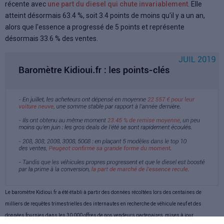
récente avec
une part du diesel qui chute invariablement
. Elle
atteint désormais 63.4 %, soit 3.4 points de moins qu'il y a un an,
alors que l'essence a progressé de 5 points et représente
désormais 33.6 % des ventes.
Le baromètre Kidioui.fr a été établi à partir des données récoltées lors des centaines de
milliers de requêtes trimestrielles des internautes en recherche de véhicule neuf et des
données fournies dans les 30 000 offres de nos vendeurs partenaires, mises à jour