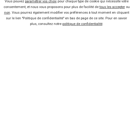
Vous pouvez
paramétrer vos choix
pour chaque type de cookie qui nécessite votre
Baromètre Janvier 2017
consentement, et nous vous proposons pour plus de facilité de
tous les accepter
ou
Baromètre Année 2016
non
. Vous pourrez également modifier vos préférences à tout moment en cliquant
sur le lien "Politique de confidentialité" en bas de page de ce site. Pour en savoir
Baromètre Novembre 2016
plus, consultez notre
politique de confidentialité
.
Baromètre Octobre 2016
Baromètre Septembre 2016
Baromètre Août 2016
Baromètre Juillet 2016
Baromètre Juin 2016
Baromètre Mai 2016
Baromètre Avril 2016
Baromètre Mars 2016
Baromètre Février 2016
Baromètre Janvier 2016
Baromètre Année 2015
Baromètre Novembre 2015
Baromètre Octobre 2015
Baromètre Septembre 2015