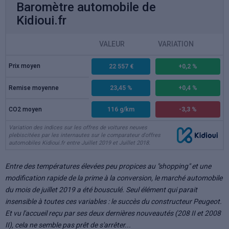
Baromètre automobile de
Kidioui.fr
VALEUR
VARIATION
Prix moyen
22 557 €
+0,2 %
Remise moyenne
23,45 %
+0,4 %
CO2 moyen
116 g/km
-3,3 %
Variation des indices sur les offres de voitures neuves
plebiscitées par les internautes sur le comparateur d'offres
automobiles Kidioui.fr entre Juillet 2019 et Juillet 2018.
Entre des températures élevées peu propices au "shopping" et une
modification rapide de la prime à la conversion, le marché automobile
du mois de juillet 2019 a été bousculé. Seul élément qui parait
insensible à toutes ces variables : le succès du constructeur Peugeot.
Et vu l'accueil reçu par ses deux dernières nouveautés (208 II et 2008
II), cela ne semble pas prêt de s'arrêter...