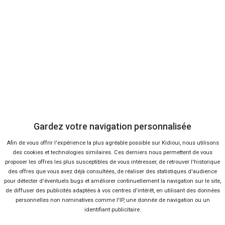
Baromètre Mai 2018
Baromètre Avril 2018
Baromètre 1er trimestre 2018
Baromètre Mars 2018
Baromètre Février 2018
Baromètre Janvier 2018
Baromètre Année 2017
Baromètre Novembre 2017
Baromètre Octobre 2017
Baromètre Septembre 2017
Gardez votre navigation personnalisée
Baromètre Août 2017
Afin de vous offrir l'expérience la plus agréable possible sur Kidioui, nous utilisons
Baromètre Juillet 2017
des cookies et technologies similaires. Ces derniers nous permettent de vous
proposer les offres les plus susceptibles de vous intéresser, de retrouver l'historique
Baromètre Juin 2017
des offres que vous avez déjà consultées, de réaliser des statistiques d'audience
Baromètre Mai 2017
pour détecter d'éventuels bugs et améliorer continuellement la navigation sur le site,
de diffuser des publicités adaptées à vos centres d'intérêt, en utilisant des données
Baromètre Avril 2017
personnelles non nominatives comme l'IP, une donnée de navigation ou un
Baromètre Mars 2017
identifiant publicitaire.
Baromètre Février 2017