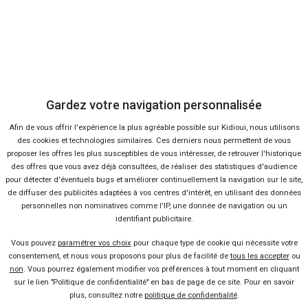
Baromètre Janvier 2018
Baromètre Année 2017
Baromètre Novembre 2017
Baromètre Octobre 2017
Baromètre Septembre 2017
Baromètre Août 2017
Gardez votre navigation personnalisée
Baromètre Juillet 2017
Afin de vous offrir l'expérience la plus agréable possible sur Kidioui, nous utilisons
Baromètre Juin 2017
des cookies et technologies similaires. Ces derniers nous permettent de vous
Baromètre Mai 2017
proposer les offres les plus susceptibles de vous intéresser, de retrouver l'historique
des offres que vous avez déjà consultées, de réaliser des statistiques d'audience
Baromètre Avril 2017
pour détecter d'éventuels bugs et améliorer continuellement la navigation sur le site,
Baromètre Mars 2017
de diffuser des publicités adaptées à vos centres d'intérêt, en utilisant des données
personnelles non nominatives comme l'IP, une donnée de navigation ou un
Baromètre Février 2017
identifiant publicitaire.
Baromètre Janvier 2017
Vous pouvez
paramétrer vos choix
pour chaque type de cookie qui nécessite votre
Baromètre Année 2016
consentement, et nous vous proposons pour plus de facilité de
tous les accepter
ou
Baromètre Novembre 2016
non
. Vous pourrez également modifier vos préférences à tout moment en cliquant
sur le lien "Politique de confidentialité" en bas de page de ce site. Pour en savoir
Baromètre Octobre 2016
plus, consultez notre
politique de confidentialité
.
Baromètre Septembre 2016