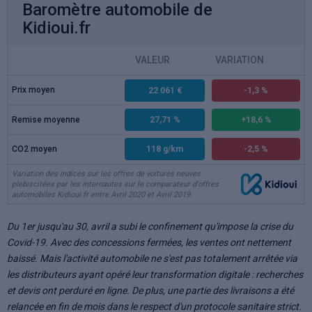
Baromètre automobile de
Kidioui.fr
VALEUR
VARIATION
Prix moyen
22 061 €
-1,3 %
Remise moyenne
27,71 %
+18,6 %
CO2 moyen
118 g/km
-2,5 %
Variation des indices sur les offres de voitures neuves
plebiscitées par les internautes sur le comparateur d'offres
automobiles Kidioui.fr entre Avril 2020 et Avril 2019.
Du 1er jusqu'au 30, avril a subi le confinement qu'impose la crise du
Covid-19. Avec des concessions fermées, les ventes ont nettement
baissé. Mais l'activité automobile ne s'est pas totalement arrêtée via
les distributeurs ayant opéré leur transformation digitale : recherches
et devis ont perduré en ligne. De plus, une partie des livraisons a été
relancée en fin de mois dans le respect d'un protocole sanitaire strict.