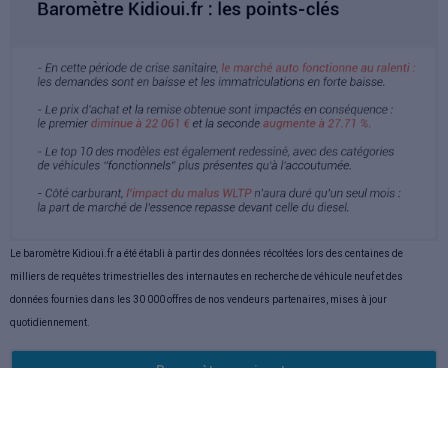
Le baromètre Kidioui.fr a été établi à partir des données récoltées lors des centaines de
milliers de requêtes trimestrielles des internautes en recherche de véhicule neuf et des
données fournies dans les 30 000 offres de nos vendeurs partenaires, mises à jour
quotidiennement.
Baromètres suivants
Baromètre Juin 2023
Baromètre Mai 2023