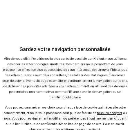
Voiture
Voiture
Offres
Offres
Analyse
Analyse
FORD
FIAT
Transit
Panda
10 offres
15 offres
Voir l'analyse du prix
Voir l'analyse du prix
PEUGEOT
CITROËN
Boxer
C3
53 offres
28 offres
Voir l'analyse du prix
Voir l'analyse du prix
Recherches
Gardez votre navigation personnalisée
Les recherches en temps réel
FIAT
PEUGEOT
Panda
Afin de vous offrir l'expérience la plus agréable possible sur Kidioui, nous utilisons
508
3 offres
6 offres
Voir l'analyse du prix
Voir l'analyse du prix
Cross
des cookies et technologies similaires. Ces derniers nous permettent de vous
proposer les offres les plus susceptibles de vous intéresser, de retrouver l'historique
OPEL
TOYOTA
des offres que vous avez déjà consultées, de réaliser des statistiques d'audience
Aygo X
12 offres
Voir l'analyse du prix
34 offres
Voir l'analyse du prix
Mercedes
pour détecter d'éventuels bugs et améliorer continuellement la navigation sur le site,
Movano
de diffuser des publicités adaptées à vos centres d'intérêt, en utilisant des données
OPEL
personnelles non nominatives comme l'IP, une donnée de navigation ou un
CITROËN
Corsa
51 offres
Voir l'analyse du prix
Jumper
10 offres
Voir l'analyse du prix
identifiant publicitaire.
DS
DS3 Crossback
Neuf
Vous pouvez
paramétrer vos choix
pour chaque type de cookie qui nécessite votre
OPEL
CITROËN
Crossland
1 offre
Voir l'analyse du prix
C3
consentement, et nous vous proposons pour plus de facilité de
tous les accepter
ou
28 offres
Voir l'analyse du prix
Toyota
non
. Vous pourrez également modifier vos préférences à tout moment en cliquant
sur le lien "Politique de confidentialité" en bas de page de ce site. Pour en savoir
SEAT
FIAT
plus, consultez notre
politique de confidentialité
.