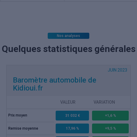
Nos analyses
Quelques statistiques générales
JUIN 2023
Baromètre automobile de
Kidioui.fr
VALEUR
VARIATION
Prix moyen
31 032 €
+1,6 %
Remise moyenne
17,96 %
+9,5 %