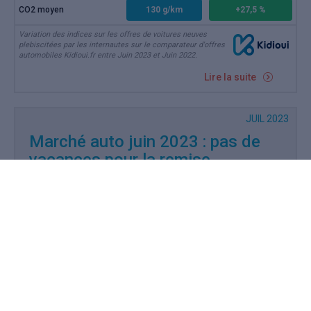
CO2 moyen
130 g/km
+27,5 %
Variation des indices sur les offres de voitures neuves
plebiscitées par les internautes sur le comparateur d'offres
automobiles Kidioui.fr entre Juin 2023 et Juin 2022.
Lire la suite
JUIL 2023
Marché auto juin 2023 : pas de
vacances pour la remise
Lire la suite