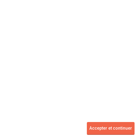
Concessionnaire
Vente voiture
Suivez-nous
Blog
Facebook
Twitter
2007 - 2026 ©
kidioui.fr
les meilleures offres automobiles des mandataires et concessionnaires -
Accepter et continuer
Tous droits réservés.