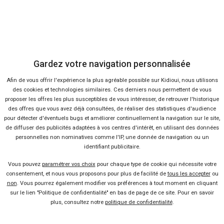
Nous contacter
Presse
Gardez votre navigation personnalisée
Conditions d'utilisation
Afin de vous offrir l'expérience la plus agréable possible sur Kidioui, nous utilisons
des cookies et technologies similaires. Ces derniers nous permettent de vous
Politique de confidentialité
proposer les offres les plus susceptibles de vous intéresser, de retrouver l'historique
des offres que vous avez déjà consultées, de réaliser des statistiques d'audience
pour détecter d'éventuels bugs et améliorer continuellement la navigation sur le site,
Liens utiles
de diffuser des publicités adaptées à vos centres d'intérêt, en utilisant des données
personnelles non nominatives comme l'IP, une donnée de navigation ou un
Voiture pas chère
identifiant publicitaire.
Vous pouvez
paramétrer vos choix
pour chaque type de cookie qui nécessite votre
Mandataire auto
consentement, et nous vous proposons pour plus de facilité de
tous les accepter
ou
non
. Vous pourrez également modifier vos préférences à tout moment en cliquant
sur le lien "Politique de confidentialité" en bas de page de ce site. Pour en savoir
Concessionnaire
plus, consultez notre
politique de confidentialité
.