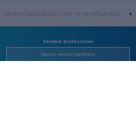
Un prix Cadillac pas cher ne se refuse pas
Vendeur professionel
Devenir vendeur partenaire
Se connecter
À propos
Qui sommes-nous ?
FAQ