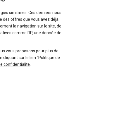
ogies similaires. Ces derniers nous
que des offres que vous avez déjà
ement la navigation sur le site, de
-11 %
inatives comme l'IP, une donnée de
uf
Neuf
A
TOYOTA
ster
Yaris
ous vous proposons pour plus de
liquant sur le lien "Politique de
de confidentialité
.
136 offres
19 offres