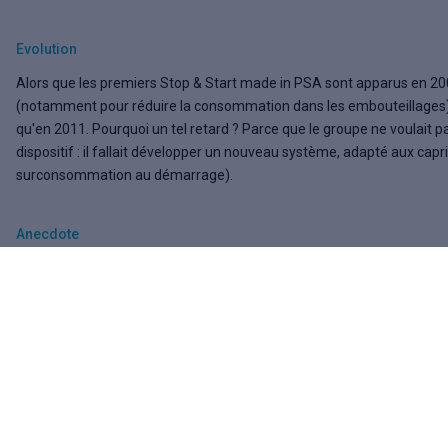
Evolution
Alors que les premiers Stop & Start made in PSA sont apparus en 20
(notamment pour réduire la consommation dans les embouteillages),
qu'en 2011. Pourquoi un tel retard ? Parce que le groupe ne voulait 
dispositif : il fallait développer un nouveau système, adapté aux cap
surconsommation au démarrage).
Anecdote
Avec une motorisation e-HDi, on peut rouler jusqu'à 20 km/h avec le m
l'inclinaison de la route...) tout en profitant de ses équipements de co
direction assistee
. Cela explique probablement pourquoi Peugeot et 
micro-hybride.
Info connexe
PSA a propagé cette technologie sur les moteurs à essence avec l'e-