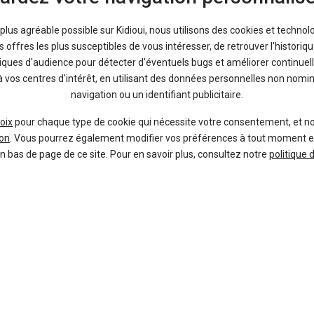
En ce moment sur Kidioui
a plus agréable possible sur Kidioui, nous utilisons des cookies et technol
offres les plus susceptibles de vous intéresser, de retrouver l'histori
tiques d'audience pour détecter d'éventuels bugs et améliorer continuell
9 %
-17 %
à vos centres d'intérêt, en utilisant des données personnelles non nom
Neuf
Ne
navigation ou un identifiant publicitaire.
TOYOTA
DACI
Yaris Cross
Du
oix
pour chaque type de cookie qui nécessite votre consentement, et n
on
. Vous pourrez également modifier vos préférences à tout moment en c
en bas de page de ce site. Pour en savoir plus, consultez notre
politique 
38 offres