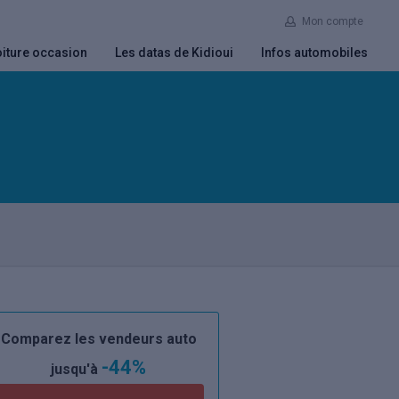
Mon compte
iture occasion
Les datas de Kidioui
Infos automobiles
Comparez les vendeurs auto
-44%
jusqu'à