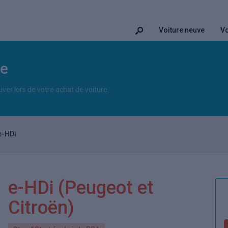
Voiture neuve
Vo
le
uver lors de votre achat de voiture.
e-HDi
e-HDi
(Peugeot et
Citroën)