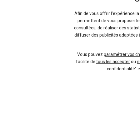
Afin de vous offrir l'expérience l
permettent de vous proposer les 
consultées, de réaliser des statis
-27 %
-3
diffuser des publicités adaptées 
Neuf
MG
MG4
Vous pouvez
paramétrer vos ch
facilité de
tous les accepter
ou
n
confidentialité" 
6 offres
27 offres