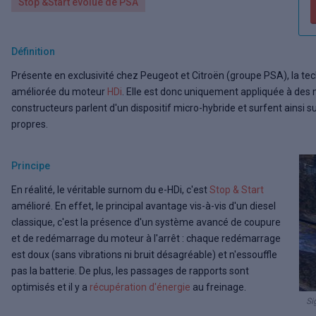
Stop &Start évolué de PSA
Définition
Présente en exclusivité chez Peugeot et Citroën (groupe PSA), la tec
améliorée du moteur
HDi
. Elle est donc uniquement appliquée à des 
constructeurs parlent d'un dispositif micro-hybride et surfent ainsi s
propres.
Principe
En réalité, le véritable surnom du e-HDi, c'est
Stop & Start
amélioré. En effet, le principal avantage vis-à-vis d'un diesel
classique, c'est la présence d'un système avancé de coupure
et de redémarrage du moteur à l'arrêt : chaque redémarrage
est doux (sans vibrations ni bruit désagréable) et n'essouffle
pas la batterie. De plus, les passages de rapports sont
optimisés et il y a
récupération d'énergie
au freinage.
Si