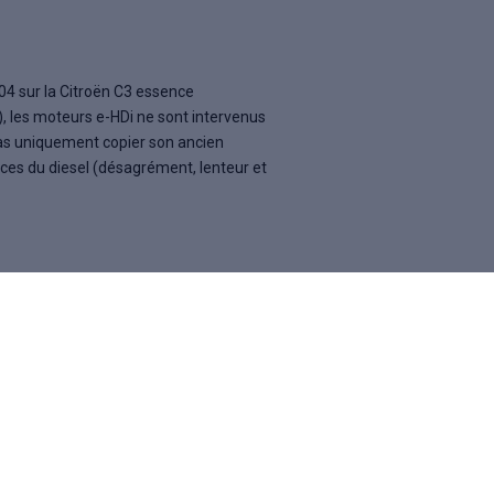
04 sur la Citroën C3 essence
 les moteurs e-HDi ne sont intervenus
pas uniquement copier son ancien
rices du diesel (désagrément, lenteur et
oteur coupé (via l'inertie du véhicule,
nfort tels que la
climatisation
ou la
Citroën parlent d'une technologie
THP
et aujourd'hui le
PureTech
.