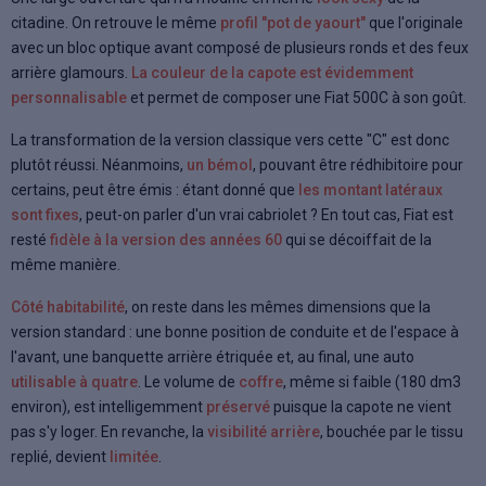
citadine. On retrouve le même
profil "pot de yaourt"
que l'originale
avec un bloc optique avant composé de plusieurs ronds et des feux
arrière glamours.
La couleur de la capote est évidemment
personnalisable
et permet de composer une Fiat 500C à son goût.
La transformation de la version classique vers cette "C" est donc
plutôt réussi. Néanmoins,
un bémol
, pouvant être rédhibitoire pour
certains, peut être émis : étant donné que
les montant latéraux
sont fixes
, peut-on parler d'un vrai cabriolet ? En tout cas, Fiat est
resté
fidèle à la version des années 60
qui se décoiffait de la
même manière.
Côté habitabilité
, on reste dans les mêmes dimensions que la
version standard : une bonne position de conduite et de l'espace à
l'avant, une banquette arrière étriquée et, au final, une auto
utilisable à quatre
. Le volume de
coffre
, même si faible (180 dm3
environ), est intelligemment
préservé
puisque la capote ne vient
pas s'y loger. En revanche, la
visibilité arrière
, bouchée par le tissu
replié, devient
limitée
.