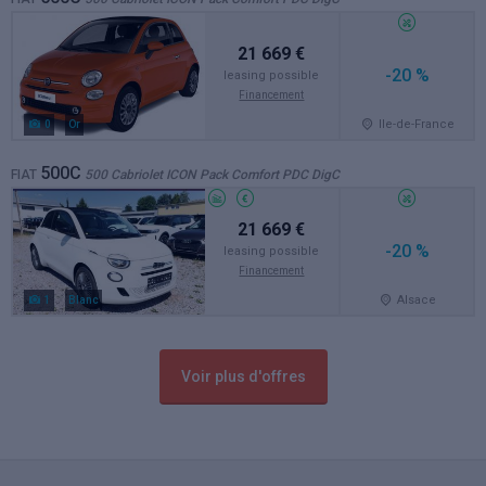
21 669 €
-20 %
leasing possible
Financement
Ile-de-France
0
Or
500C
FIAT
500 Cabriolet ICON Pack Comfort PDC DigC
21 669 €
-20 %
leasing possible
Financement
Alsace
1
Blanc
Voir plus d'offres