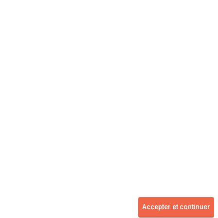
Concessionnaire
Vente voiture
Suivez-nous
Blog
Facebook
Twitter
2007 - 2026 ©
kidioui.fr
les meilleures offres automobiles des mandataires et concessionnaires -
Accepter et continuer
Tous droits réservés.