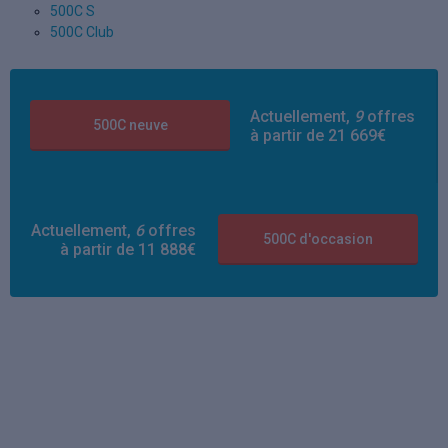
500C S
500C Club
Actuellement,
9
offres
500C neuve
à partir de 21 669€
Actuellement,
6
offres
500C d'occasion
à partir de 11 888€