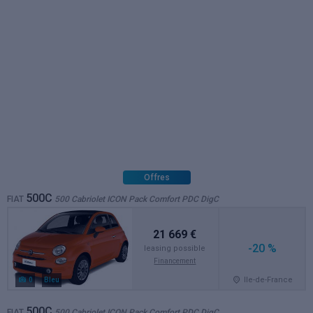
Offres
500C
FIAT
500 Cabriolet ICON Pack Comfort PDC DigC
21 669 €
-20 %
leasing possible
Financement
Ile-de-France
0
Bleu
500C
FIAT
500 Cabriolet ICON Pack Comfort PDC DigC