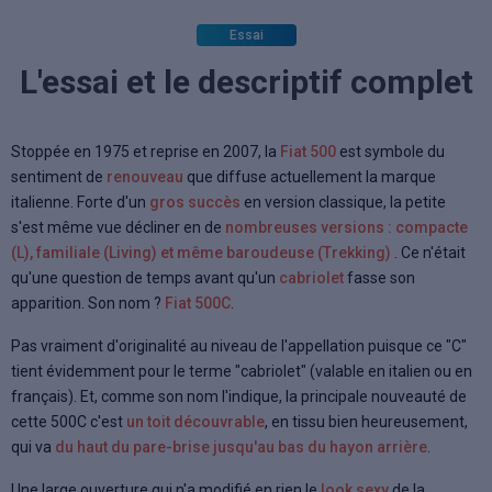
Essai
L'essai et le descriptif complet
Stoppée en 1975 et reprise en 2007, la
Fiat 500
est symbole du
sentiment de
renouveau
que diffuse actuellement la marque
italienne. Forte d'un
gros succès
en version classique, la petite
s'est même vue décliner en de
nombreuses versions : compacte
(L), familiale (Living) et même baroudeuse (Trekking)
. Ce n'était
qu'une question de temps avant qu'un
cabriolet
fasse son
apparition. Son nom ?
Fiat 500C
.
Pas vraiment d'originalité au niveau de l'appellation puisque ce "C"
tient évidemment pour le terme "cabriolet" (valable en italien ou en
français). Et, comme son nom l'indique, la principale nouveauté de
cette 500C c'est
un toit découvrable
, en tissu bien heureusement,
qui va
du haut du pare-brise jusqu'au bas du hayon arrière
.
Une large ouverture qui n'a modifié en rien le
look sexy
de la