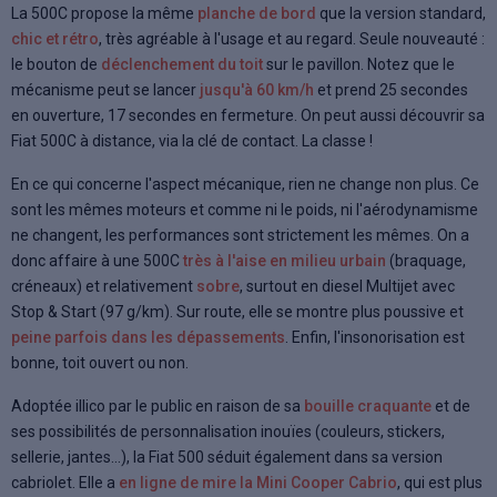
La 500C propose la même
planche de bord
que la version standard,
chic et rétro
, très agréable à l'usage et au regard. Seule nouveauté :
le bouton de
déclenchement du toit
sur le pavillon. Notez que le
mécanisme peut se lancer
jusqu'à 60 km/h
et prend 25 secondes
en ouverture, 17 secondes en fermeture. On peut aussi découvrir sa
Fiat 500C à distance, via la clé de contact. La classe !
En ce qui concerne l'aspect mécanique, rien ne change non plus. Ce
sont les mêmes moteurs et comme ni le poids, ni l'aérodynamisme
ne changent, les performances sont strictement les mêmes. On a
donc affaire à une 500C
très à l'aise en milieu urbain
(braquage,
créneaux) et relativement
sobre
, surtout en diesel Multijet avec
Stop & Start (97 g/km). Sur route, elle se montre plus poussive et
peine parfois dans les dépassements
. Enfin, l'insonorisation est
bonne, toit ouvert ou non.
Adoptée illico par le public en raison de sa
bouille craquante
et de
ses possibilités de personnalisation inouïes (couleurs, stickers,
sellerie, jantes...), la Fiat 500 séduit également dans sa version
cabriolet. Elle a
en ligne de mire la Mini Cooper Cabrio
, qui est plus