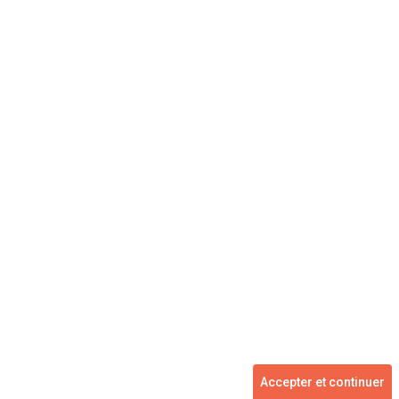
Concessionnaire
Vente voiture
Suivez-nous
Blog
Facebook
Twitter
2007 - 2026 ©
kidioui.fr
les meilleures offres automobiles des mandataires et concessionnaires -
Accepter et continuer
Tous droits réservés.