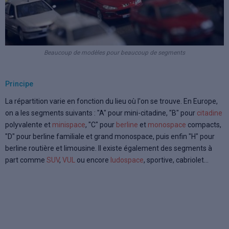
Beaucoup de modèles pour beaucoup de segments
Principe
La répartition varie en fonction du lieu où l'on se trouve. En Europe,
on a les segments suivants : "A" pour mini-citadine, "B" pour
citadine
polyvalente et
minispace
, "C" pour
berline
et
monospace
compacts,
"D" pour berline familiale et grand monospace, puis enfin "H" pour
berline routière et limousine. Il existe également des segments à
part comme
SUV
,
VUL
ou encore
ludospace
, sportive, cabriolet...