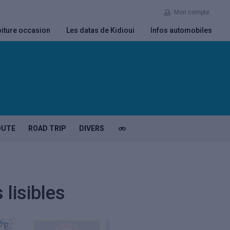
Mon compte
iture occasion
Les datas de Kidioui
Infos automobiles
OUTE
ROAD TRIP
DIVERS
lisibles