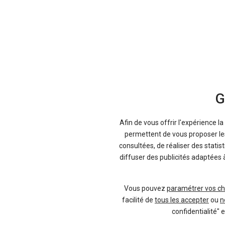
-27 %
-3
Neuf
MG
MG4
G
Afin de vous offrir l'expérience l
permettent de vous proposer les 
consultées, de réaliser des statis
diffuser des publicités adaptées 
Vous pouvez
paramétrer vos ch
facilité de
tous les accepter
ou
n
confidentialité" 
6 offres
27 offres