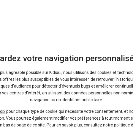
Bons plans
9 %
-17 %
Neuf
Ne
TOYOTA
DACI
Yaris Cross
Du
ardez votre navigation personnalis
a plus agréable possible sur Kidioui, nous utilisons des cookies et technol
offres les plus susceptibles de vous intéresser, de retrouver l'histori
tiques d'audience pour détecter d'éventuels bugs et améliorer continuell
à vos centres d'intérêt, en utilisant des données personnelles non nom
navigation ou un identifiant publicitaire.
oix
pour chaque type de cookie qui nécessite votre consentement, et n
on
. Vous pourrez également modifier vos préférences à tout moment en c
en bas de page de ce site. Pour en savoir plus, consultez notre
politique 
38 offres