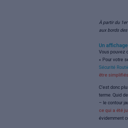
À partir du 1
aux bords des 
Un affichage
Vous pouvez ou
« Pour votre sé
Sécurité Routi
être simplifié
C’est donc plu
terme. Quid de
– le contour j
ce qui a été j
évidemment co