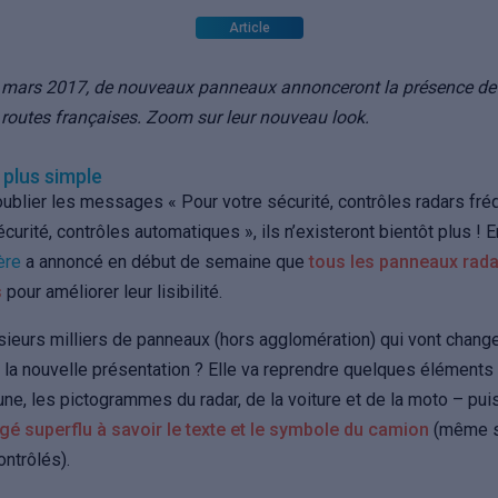
Article
er mars 2017, de nouveaux panneaux annonceront la présence de 
routes françaises. Zoom sur leur nouveau look.
 plus simple
blier les messages « Pour votre sécurité, contrôles radars fré
curité, contrôles automatiques », ils n’existeront bientôt plus ! E
ère
a annoncé en début de semaine que
tous les panneaux radar
s
pour améliorer leur lisibilité.
sieurs milliers de panneaux (hors agglomération) qui vont change
 la nouvelle présentation ? Elle va reprendre quelques éléments 
aune, les pictogrammes du radar, de la voiture et de la moto – pu
ugé superflu à savoir le texte et le symbole du camion
(même s’
ntrôlés).