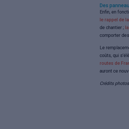
Des panneaux
Enfin, en fonc
le rappel de 
de chantier ;
l
comporter de
Le remplacemen
coûts, qui s’é
routes de Fra
auront ce nouv
Crédits photos