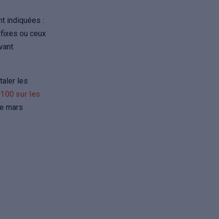
t indiquées :
 fixes ou ceux
vant
aler les
 100 sur les
de mars