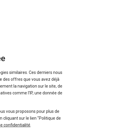
-11 %
uf
Neuf
A
TOYOTA
ster
Yaris
ée
ogies similaires. Ces derniers nous
que des offres que vous avez déjà
ement la navigation sur le site, de
inatives comme l'IP, une donnée de
ous vous proposons pour plus de
liquant sur le lien "Politique de
de confidentialité
.
136 offres
19 offres