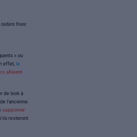
radars fixes
quents » ou
n effet,
la
s allaient
r de look à
de l’ancienne
is
supprimer
ils resteront