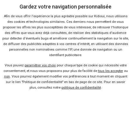
Gardez votre navigation personnalisée
40 offres
Afin de vous offrir l'expérience la plus agréable possible sur Kidioui, nous utilisons
des cookies et technologies similaires. Ces derniers nous permettent de vous
proposer les offres les plus susceptibles de vous intéresser, de retrouver l'historique
des offres que vous avez déjà consultées, de réaliser des statistiques d'audience
pour détecter d'éventuels bugs et améliorer continuellement la navigation sur le site,
Ça va aussi vous intéresser
de diffuser des publicités adaptées à vos centres d'intérêt, en utilisant des données
personnelles non nominatives comme l'IP, une donnée de navigation ou un
identifiant publicitaire.
L’appel d’urgence eCall
Vous pouvez
paramétrer vos choix
pour chaque type de cookie qui nécessite votre
obligatoire dès 2017
consentement, et nous vous proposons pour plus de facilité de
tous les accepter
ou
non
. Vous pourrez également modifier vos préférences à tout moment en cliquant
Lire la suite
26 Avr 2014
sur le lien "Politique de confidentialité" en bas de page de ce site. Pour en savoir
Le Parlement européen dit oui
plus, consultez notre
politique de confidentialité
.
à l’eCall public!
Lire la suite
06 Juil 2012
Vendeur professionel