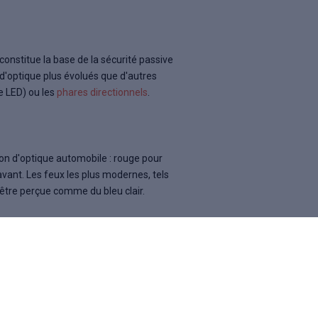
constitue la base de la sécurité passive
d'optique plus évolués que d'autres
e LED) ou les
phares directionnels
.
ion d'optique automobile : rouge pour
 avant. Les feux les plus modernes, tels
être perçue comme du bleu clair.
ur l'autoroute ? N'allez pas faire
'une automobile française avaient
cela permettait de différencier les