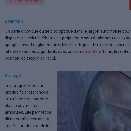
Feux d'une voiture
Définition
On parle d'optique ou de bloc optique dans le jargon automobile pou
dispose un véhicule. Phares ou projecteurs sont également des syn
optiques avant englobent ainsi les feux de jour, de route, de croiseme
latérales sont les clignotants avec ou sans
répétiteur
. Enfin, les opt
position, de stop et de recul.
Principe
En pratique, le terme
optique fait référence à
la surface transparente
placée devant les
ampoules. Elle permet de
diffuser efficacement la
lumière produite et de lui