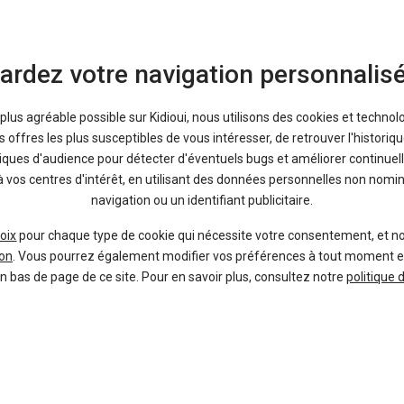
ardez votre navigation personnalis
Bons plans
En ce moment sur Kidioui
a plus agréable possible sur Kidioui, nous utilisons des cookies et technol
offres les plus susceptibles de vous intéresser, de retrouver l'histori
tiques d'audience pour détecter d'éventuels bugs et améliorer continuell
à vos centres d'intérêt, en utilisant des données personnelles non nom
navigation ou un identifiant publicitaire.
9 %
-17 %
Neuf
Ne
oix
pour chaque type de cookie qui nécessite votre consentement, et n
TOYOTA
DACI
on
. Vous pourrez également modifier vos préférences à tout moment en c
Yaris Cross
Du
en bas de page de ce site. Pour en savoir plus, consultez notre
politique 