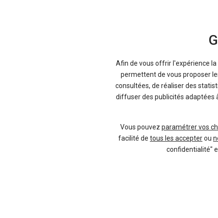
G
Afin de vous offrir l'expérience l
permettent de vous proposer les 
consultées, de réaliser des statis
diffuser des publicités adaptées 
-27 %
-3
Neuf
Vous pouvez
paramétrer vos ch
MG
facilité de
tous les accepter
ou
n
MG4
confidentialité" 