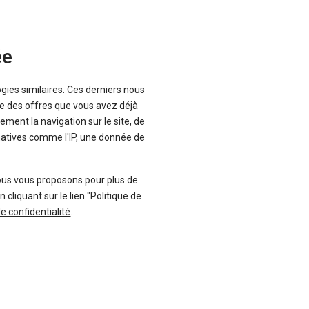
ée
ogies similaires. Ces derniers nous
que des offres que vous avez déjà
ement la navigation sur le site, de
inatives comme l'IP, une donnée de
-11 %
uf
Neuf
ous vous proposons pour plus de
A
TOYOTA
liquant sur le lien "Politique de
ster
Yaris
de confidentialité
.