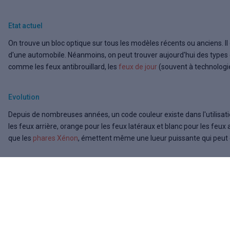
Etat actuel
On trouve un bloc optique sur tous les modèles récents ou anciens. Il 
d'une automobile. Néanmoins, on peut trouver aujourd'hui des types 
comme les feux antibrouillard, les
feux de jour
(souvent à technologi
Evolution
Depuis de nombreuses années, un code couleur existe dans l'utilisat
les feux arrière, orange pour les feux latéraux et blanc pour les feux
que les
phares Xénon
, émettent même une lueur puissante qui peut 
Anecdote
Vous voyez parfois un éclairage jaune en croisant une vieille voiture s
vérifier votre vue, c'est normal ! De 1936 à 1993, les phares avant d
l'obligation de porter cette couleur. Certains racontent qu'à l'origine 
véhicules français des ennemis durant la Seconde Guerre Mondiale.