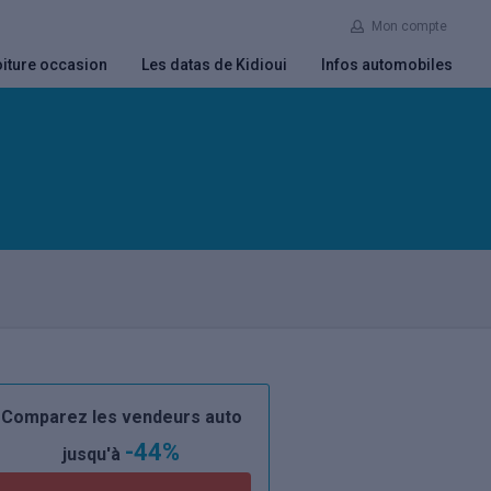
Mon compte
iture occasion
Les datas de Kidioui
Infos automobiles
Comparez les vendeurs auto
-44%
jusqu'à