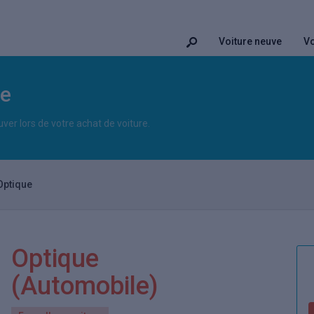
Voiture neuve
Vo
le
uver lors de votre achat de voiture.
Optique
Optique
(Automobile)