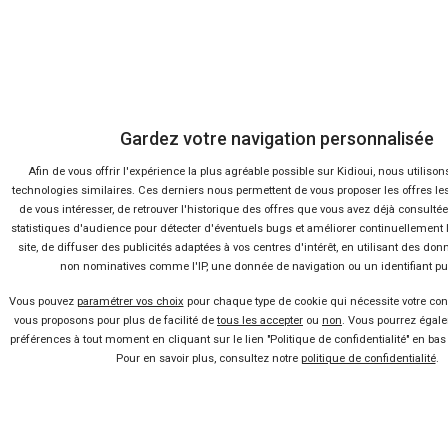
Presse
Conditions d'utilisation
Politique de confidentialité
Gardez votre navigation personnalisée
Afin de vous offrir l'expérience la plus agréable possible sur Kidioui, nous utilison
Liens utiles
technologies similaires. Ces derniers nous permettent de vous proposer les offres le
de vous intéresser, de retrouver l'historique des offres que vous avez déjà consultée
statistiques d'audience pour détecter d'éventuels bugs et améliorer continuellement l
Voiture pas chère
site, de diffuser des publicités adaptées à vos centres d'intérêt, en utilisant des do
non nominatives comme l'IP, une donnée de navigation ou un identifiant publ
Mandataire auto
Vous pouvez
paramétrer vos choix
pour chaque type de cookie qui nécessite votre co
vous proposons pour plus de facilité de
tous les accepter
ou
non
. Vous pourrez égal
préférences à tout moment en cliquant sur le lien "Politique de confidentialité" en bas
Concessionnaire
Pour en savoir plus, consultez notre
politique de confidentialité
.
Vente voiture