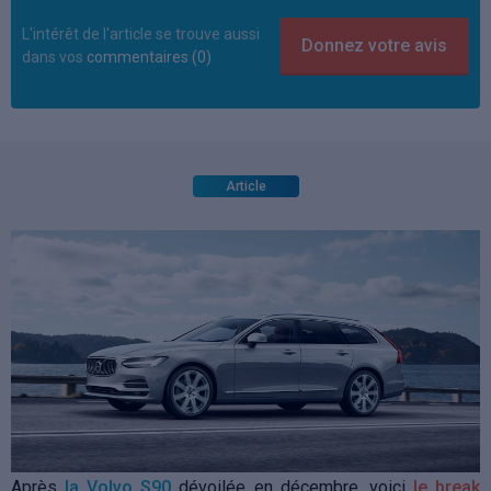
L'intérêt de l'article se trouve aussi
dans vos
commentaires (0)
Article
Après
la Volvo S90
dévoilée en décembre, voici
le break