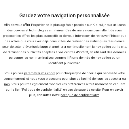
Ça va aussi vous intéresser
Gardez votre navigation personnalisée
Afin de vous offrir l'expérience la plus agréable possible sur Kidioui, nous utilisons
Mondial Auto 2016 : Dacia
des cookies et technologies similaires. Ces derniers nous permettent de vous
Sandero restylée
proposer les offres les plus susceptibles de vous intéresser, de retrouver l'historique
Lire la suite
10 Oct 2016
des offres que vous avez déjà consultées, de réaliser des statistiques d'audience
La Dacia Sandero RS teasée
pour détecter d'éventuels bugs et améliorer continuellement la navigation sur le site,
par Renault
de diffuser des publicités adaptées à vos centres d'intérêt, en utilisant des données
personnelles non nominatives comme l'IP, une donnée de navigation ou un
Lire la suite
06 Mai 2015
identifiant publicitaire.
Bientôt les Dacia Dokker et
Vous pouvez
paramétrer vos choix
pour chaque type de cookie qui nécessite votre
Lodgy Stepway
consentement, et nous vous proposons pour plus de facilité de
tous les accepter
ou
non
. Vous pourrez également modifier vos préférences à tout moment en cliquant
Lire la suite
11 Sep 2014
sur le lien "Politique de confidentialité" en bas de page de ce site. Pour en savoir
Des nouvelles du Dacia Duster
plus, consultez notre
politique de confidentialité
.
pick-up
Lire la suite
18 Août 2014
Les nouvelles finitions du
Dacia Logdy