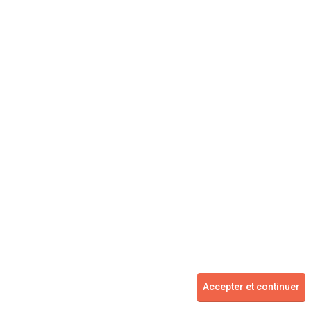
Concessionnaire
Vente voiture
Suivez-nous
Blog
Facebook
Twitter
2007 - 2026 ©
kidioui.fr
les meilleures offres automobiles des mandataires et concessionnaires -
Accepter et continuer
Tous droits réservés.