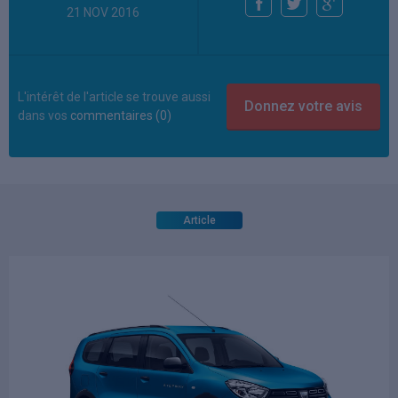
21 NOV 2016
L'intérêt de l'article se trouve aussi
dans vos
commentaires (0)
Article