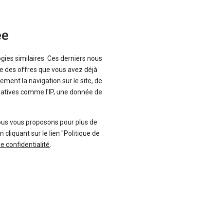
 ont droit au relookage ! Il était
ée
ogies similaires. Ces derniers nous
que des offres que vous avez déjà
ement la navigation sur le site, de
inatives comme l'IP, une donnée de
ous vous proposons pour plus de
liquant sur le lien "Politique de
de confidentialité
.