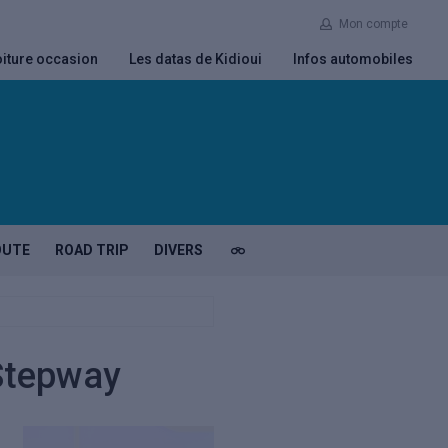
Mon compte
iture occasion
Les datas de Kidioui
Infos automobiles
OUTE
ROAD TRIP
DIVERS
 Stepway