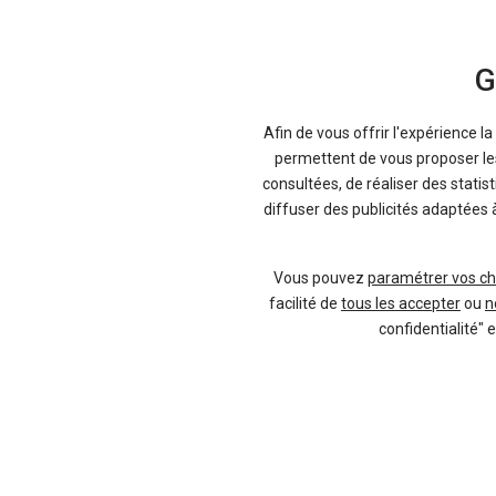
Coucou,
Eh ben bravo Dacia ! Voilà du beau 
temps que les utilitaires viennent 
G
Afin de vous offrir l'expérience l
permettent de vous proposer les 
consultées, de réaliser des statis
diffuser des publicités adaptées 
Vous pouvez
paramétrer vos ch
facilité de
tous les accepter
ou
n
confidentialité" 