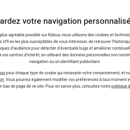
boulot ! Ce sont tout le temps des berlines, des citadines, entre autres qui
sur le podium à leur tour !
ardez votre navigation personnalis
a plus agréable possible sur Kidioui, nous utilisons des cookies et technol
Donnez votre avis :
offres les plus susceptibles de vous intéresser, de retrouver l'histori
tiques d'audience pour détecter d'éventuels bugs et améliorer continuell
à vos centres d'intérêt, en utilisant des données personnelles non nom
navigation ou un identifiant publicitaire.
oix
pour chaque type de cookie qui nécessite votre consentement, et n
on
. Vous pourrez également modifier vos préférences à tout moment en c
en bas de page de ce site. Pour en savoir plus, consultez notre
politique 