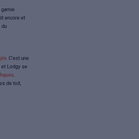
 garnie
it encore et
 du
yle
. C’est une
 et Lodgy se
fiques
,
res de toit,