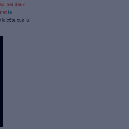
écliner deux
er et
le
 la côte que la