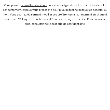
Lire la suite
16 Mar 2017
Vous pouvez
paramétrer vos choix
pour chaque type de cookie qui nécessite votre
La nouvelle Citroën C3 dévoilée
consentement, et nous vous proposons pour plus de facilité de
tous les accepter
ou
Lire la suite
29 Juin 2016
non
. Vous pourrez également modifier vos préférences à tout moment en cliquant
sur le lien "Politique de confidentialité" en bas de page de ce site. Pour en savoir
La nouvelle Ford Ka devient
plus, consultez notre
politique de confidentialité
.
Ka+
Lire la suite
08 Juin 2016
Nouvelle Suzuki Swift Casual
Edition
Lire la suite
07 Déc 2015
Vendeur professionel
Devenir vendeur partenaire
Se connecter