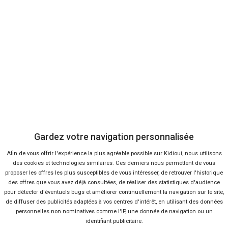
13 offres
Ça va aussi vous intéresser
Fiat Argo, future remplaçante
Gardez votre navigation personnalisée
de la Punto
Lire la suite
22 Mai 2017
Afin de vous offrir l'expérience la plus agréable possible sur Kidioui, nous utilisons
Les premières photos de la
des cookies et technologies similaires. Ces derniers nous permettent de vous
nouvelle Volkswagen Polo
proposer les offres les plus susceptibles de vous intéresser, de retrouver l'historique
des offres que vous avez déjà consultées, de réaliser des statistiques d'audience
Lire la suite
20 Mar 2017
pour détecter d'éventuels bugs et améliorer continuellement la navigation sur le site,
de diffuser des publicités adaptées à vos centres d'intérêt, en utilisant des données
Salon de Genève 2017 : Suzuki
personnelles non nominatives comme l'IP, une donnée de navigation ou un
Swift
identifiant publicitaire.