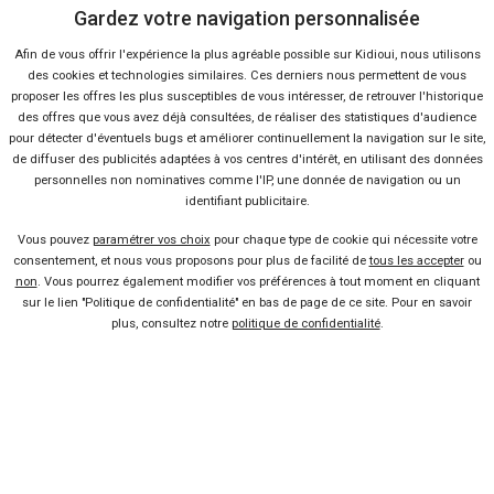
Gardez votre navigation personnalisée
Afin de vous offrir l'expérience la plus agréable possible sur Kidioui, nous utilisons
des cookies et technologies similaires. Ces derniers nous permettent de vous
39 offres
proposer les offres les plus susceptibles de vous intéresser, de retrouver l'historique
des offres que vous avez déjà consultées, de réaliser des statistiques d'audience
pour détecter d'éventuels bugs et améliorer continuellement la navigation sur le site,
de diffuser des publicités adaptées à vos centres d'intérêt, en utilisant des données
personnelles non nominatives comme l'IP, une donnée de navigation ou un
identifiant publicitaire.
Ça va aussi vous intéresser
Vous pouvez
paramétrer vos choix
pour chaque type de cookie qui nécessite votre
consentement, et nous vous proposons pour plus de facilité de
tous les accepter
ou
non
. Vous pourrez également modifier vos préférences à tout moment en cliquant
sur le lien "Politique de confidentialité" en bas de page de ce site. Pour en savoir
Nouvelle Fiat Panda : happy
plus, consultez notre
politique de confidentialité
.
face !
Lire la suite
23 Fév 2012
Vendeur professionel