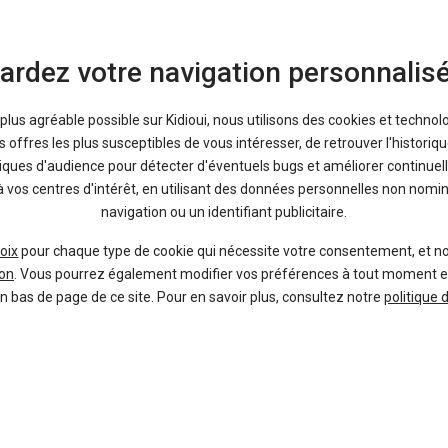
ardez votre navigation personnalis
Bons plans
a plus agréable possible sur Kidioui, nous utilisons des cookies et technol
1 %
-17 %
Neuf
Ne
offres les plus susceptibles de vous intéresser, de retrouver l'histori
tiques d'audience pour détecter d'éventuels bugs et améliorer continuell
TOYOTA
MG
à vos centres d'intérêt, en utilisant des données personnelles non nom
Yaris Cross
M
navigation ou un identifiant publicitaire.
oix
pour chaque type de cookie qui nécessite votre consentement, et n
on
. Vous pourrez également modifier vos préférences à tout moment en c
en bas de page de ce site. Pour en savoir plus, consultez notre
politique 
38 offres