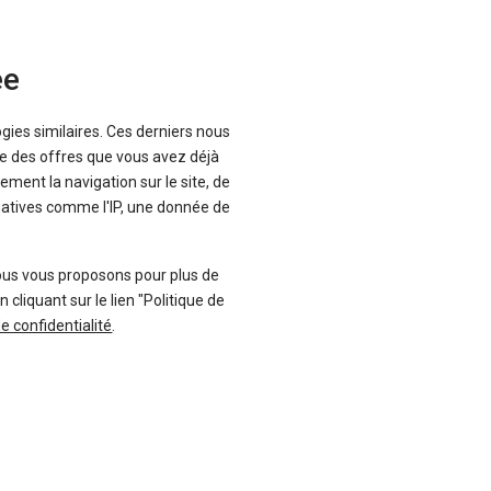
ée
ogies similaires. Ces derniers nous
-39 %
uf
Neuf
que des offres que vous avez déjà
ement la navigation sur le site, de
MG
inatives comme l'IP, une donnée de
G4
EHS
ous vous proposons pour plus de
liquant sur le lien "Politique de
de confidentialité
.
6 offres
43 offres