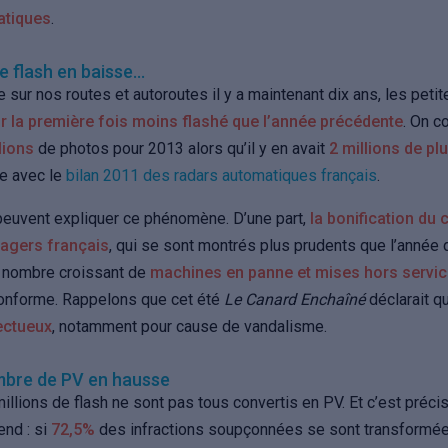
atiques
.
e flash en baisse…
 sur nos routes et autoroutes il y a maintenant dix ans, les peti
r la première fois moins flashé que l’année précédente
. On c
lions
de photos pour 2013 alors qu’il y en avait
2 millions de pl
ue avec le
bilan 2011 des radars automatiques français
.
peuvent expliquer ce phénomène. D’une part,
la bonification d
sagers français
, qui se sont montrés plus prudents que l’année 
le nombre croissant de
machines en panne et mises hors servi
conforme. Rappelons que cet été
Le Canard Enchaîné
déclarait qu
fectueux
, notamment pour cause de vandalisme.
mbre de PV en hausse
millions de flash ne sont pas tous convertis en PV. Et c’est préc
end : si
72,5%
des infractions soupçonnées se sont transformé