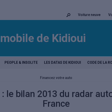
Voiture neuve
Vo
mobile de Kidioui
PEOPLE & INSOLITE
LES DATAS DE KIDIOUI
CODE DE LA R
Financez votre auto
 : le bilan 2013 du radar au
France