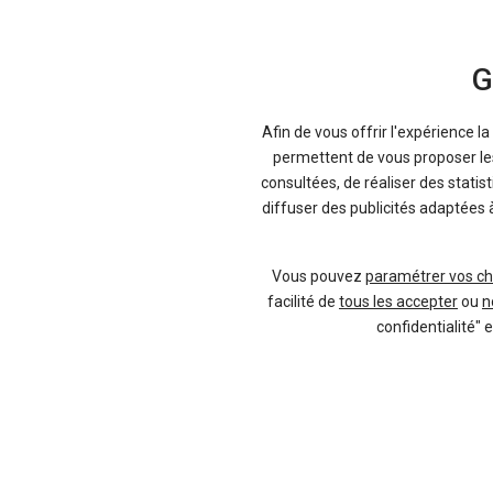
G
Afin de vous offrir l'expérience l
-18 %
-1
Neuf
permettent de vous proposer les 
consultées, de réaliser des statis
DACIA
diffuser des publicités adaptées 
Duster
Vous pouvez
paramétrer vos ch
facilité de
tous les accepter
ou
n
confidentialité" 
136 offres
20 offres