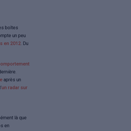
tes boîtes
ompte un peu
us en 2012
. Du
u comportement
dernière.
ce
après un
’
un radar sur
isément là que
es en