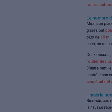
radars autom
Le nombre d
Mises en place
grises ont
pou
plus de
19 mil
coup, on reno
Deux raisons 
routier des u
D’autre part, 
contrôle non 
cinq était dé
…mais le no
Bien-sûr, ces 
la hausse repr