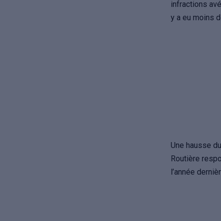
infractions a
y a eu moins 
Une hausse due
Routière respo
l’année dernièr