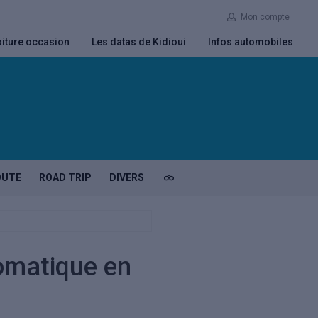
Mon compte
iture occasion
Les datas de Kidioui
Infos automobiles
OUTE
ROAD TRIP
DIVERS
tomatique en