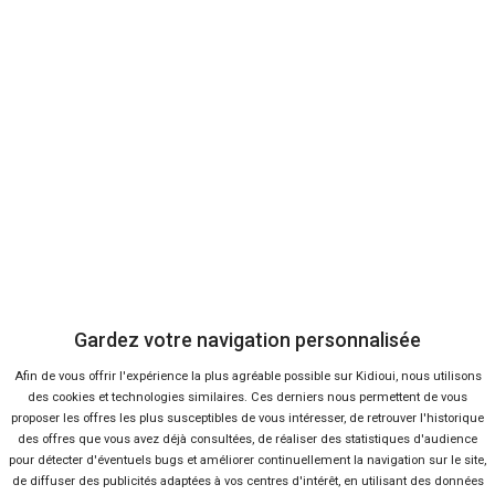
39 offres
Ça va aussi vous intéresser
Bientôt des vélos et piétons
Gardez votre navigation personnalisée
sur le périphérique ?
Afin de vous offrir l'expérience la plus agréable possible sur Kidioui, nous utilisons
Lire la suite
07 Juil 2016
des cookies et technologies similaires. Ces derniers nous permettent de vous
Toyota Mirai, première berline à
proposer les offres les plus susceptibles de vous intéresser, de retrouver l'historique
hydrogène
des offres que vous avez déjà consultées, de réaliser des statistiques d'audience
Lire la suite
22 Déc 2014
pour détecter d'éventuels bugs et améliorer continuellement la navigation sur le site,
de diffuser des publicités adaptées à vos centres d'intérêt, en utilisant des données