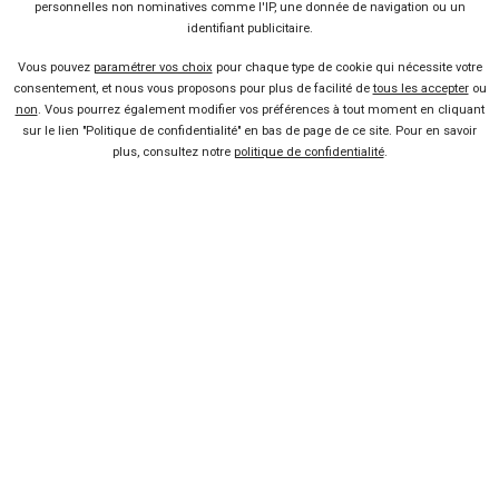
personnelles non nominatives comme l'IP, une donnée de navigation ou un
Mondial de l’Auto : les
identifiant publicitaire.
écologiques
Lire la suite
20 Oct 2014
Vous pouvez
paramétrer vos choix
pour chaque type de cookie qui nécessite votre
Batterie électrique LG Chem
consentement, et nous vous proposons pour plus de facilité de
tous les accepter
ou
non
. Vous pourrez également modifier vos préférences à tout moment en cliquant
Lire la suite
21 Août 2014
sur le lien "Politique de confidentialité" en bas de page de ce site. Pour en savoir
plus, consultez notre
politique de confidentialité
.
Audi A3 ultra, puissance et
sobriété
Lire la suite
03 Juin 2014
Zoom sur le projet Volkswagen
Golf GTE
Lire la suite
03 Mar 2014
Vendeur professionel
Devenir vendeur partenaire