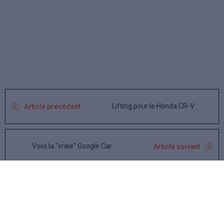
Lifting pour le Honda CR-V
Article précédent
Voici la "vraie" Google Car
Article suivant
Avis
L'avis des internautes