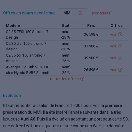
Offres en cours avec le tag
MMI
(voir toutes
)
Modèle
Etat
Prix
Offres
Q2 35 TFSI 150 S tronic 7
neuf
36 598 €
voir
Design
-28 %
Q2 35 tfsi 150 s tronic 7
neuf
37 900 €
voir
design
-26 %
Q2 35 tdi 150 s tronic 7
neuf
39 900 €
voir
design
-26 %
Avenger 1.2 Turbo T3 110
neuf
26 598 €
voir
ch e-Hybrid BVR6 Summit
-25 %
toutes les offres
Evolution
Il faut remonter au salon de Francfort 2001 pour voir la première
présentation du MMI. Il a été inséré l'année suivante dans la très
luxueuse Audi A8. Puis il a évolué en adoptant un port pour carte SD,
une entrée DVD, un disque-dur et une connexion Wi-Fi. La dernière