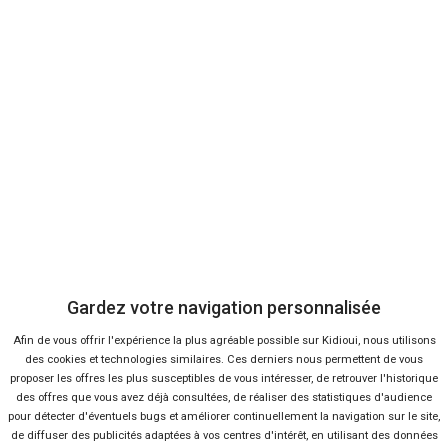
9 %
-17 %
Neuf
Ne
TOYOTA
DACI
Yaris Cross
Du
Gardez votre navigation personnalisée
Afin de vous offrir l'expérience la plus agréable possible sur Kidioui, nous utilisons
des cookies et technologies similaires. Ces derniers nous permettent de vous
39 offres
proposer les offres les plus susceptibles de vous intéresser, de retrouver l'historique
des offres que vous avez déjà consultées, de réaliser des statistiques d'audience
pour détecter d'éventuels bugs et améliorer continuellement la navigation sur le site,
de diffuser des publicités adaptées à vos centres d'intérêt, en utilisant des données