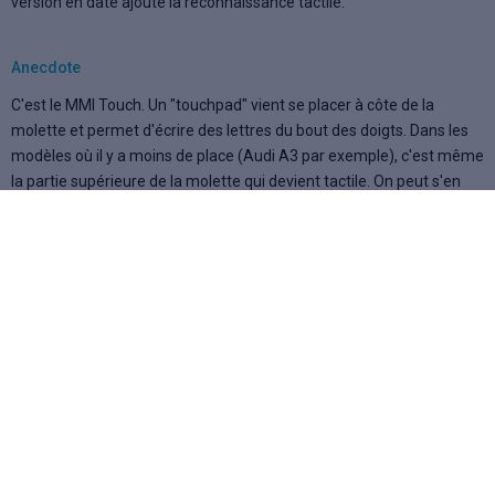
version en date ajoute la reconnaissance tactile.
Anecdote
C'est le MMI Touch. Un "touchpad" vient se placer à côte de la
molette et permet d'écrire des lettres du bout des doigts. Dans les
modèles où il y a moins de place (Audi A3 par exemple), c'est même
la partie supérieure de la molette qui devient tactile. On peut s'en
servir pour rechercher une piste audio, un contact ou encore entrer
une adresse. Certaines fonctionnalités du MMI se prolongent aussi
désormais sur le
Virtual Cockpit
.
Info connexe
Sur les dernières versions, l'écran du MMI sort de la planche de bord
de la même manière qu'un
GPS
intégré.