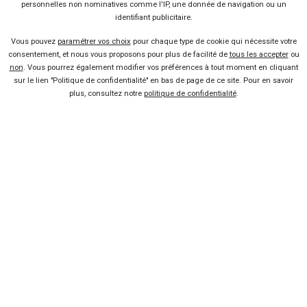
personnelles non nominatives comme l'IP, une donnée de navigation ou un
identifiant publicitaire.
Vous pouvez
paramétrer vos choix
pour chaque type de cookie qui nécessite votre
Vendeur professionel
consentement, et nous vous proposons pour plus de facilité de
tous les accepter
ou
non
. Vous pourrez également modifier vos préférences à tout moment en cliquant
sur le lien "Politique de confidentialité" en bas de page de ce site. Pour en savoir
Devenir vendeur partenaire
plus, consultez notre
politique de confidentialité
.
Se connecter
À propos
Qui sommes-nous ?
FAQ
Nous contacter