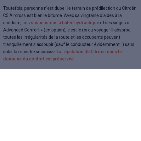
Toutefois, personne n'est dupe : le terrain de prédilection du Citroën
C5 Aircross est bien le bitume. Avec sa vingtaine d'aides à la
conduite,
ses suspensions à butée hydraulique
et ses sièges «
Advanced Confort » (en option), c'est le roi du voyage ! Il absorbe
toutes les irrégularités de la route et les occupants peuvent
tranquillement s'assoupir (sauf le conducteur évidemment...) sans
subir la moindre secousse.
La réputation de Citroën dans le
domaine du confort est préservée
.
Si on met à part le C4 Aircross qui fut un échec commercial, la
marque aux chevrons arrive tardivement sur le segment des SUV
compacts. Mais elle le fait avec audace et expérience via
ce C5
Aircross qui marque des points là où ça fait mal : style,
modularité et confort
. Les familles apprécieront.