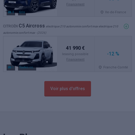
Financement
Ile-de-France
0
Gris
C5 Aircross
CITROËN
electrique 210 autonomie confort max electrique 210
autonomie confort max
- (2026)
41 990 €
-12 %
leasing possible
Financement
Franche-Comté
1
Toutes couleurs
Voir plus d'offres