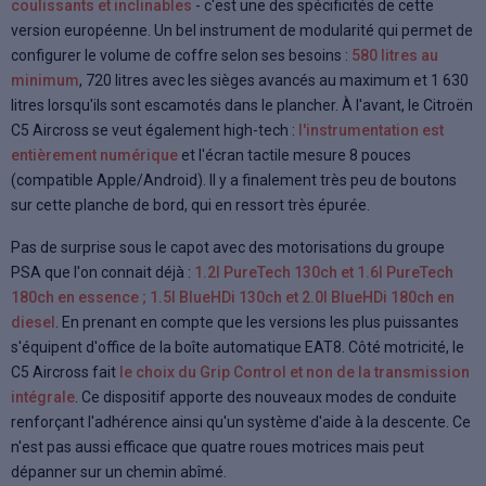
coulissants et inclinables
- c'est une des spécificités de cette
version européenne. Un bel instrument de modularité qui permet de
configurer le volume de coffre selon ses besoins :
580 litres au
minimum
, 720 litres avec les sièges avancés au maximum et 1 630
litres lorsqu'ils sont escamotés dans le plancher. À l'avant, le Citroën
C5 Aircross se veut également high-tech :
l'instrumentation est
entièrement numérique
et l'écran tactile mesure 8 pouces
(compatible Apple/Android). Il y a finalement très peu de boutons
sur cette planche de bord, qui en ressort très épurée.
Pas de surprise sous le capot avec des motorisations du groupe
PSA que l'on connait déjà :
1.2l PureTech 130ch et 1.6l PureTech
180ch en essence ; 1.5l BlueHDi 130ch et 2.0l BlueHDi 180ch en
diesel
. En prenant en compte que les versions les plus puissantes
s'équipent d'office de la boîte automatique EAT8. Côté motricité, le
C5 Aircross fait
le choix du Grip Control et non de la transmission
intégrale
. Ce dispositif apporte des nouveaux modes de conduite
renforçant l'adhérence ainsi qu'un système d'aide à la descente. Ce
n'est pas aussi efficace que quatre roues motrices mais peut
dépanner sur un chemin abîmé.