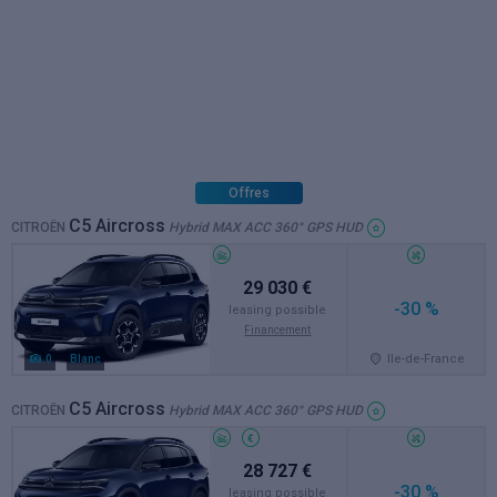
Offres
C5 Aircross
CITROËN
Hybrid MAX ACC 360° GPS HUD
29 030 €
-30 %
leasing possible
Financement
Ile-de-France
0
Blanc
C5 Aircross
CITROËN
Hybrid MAX ACC 360° GPS HUD
28 727 €
-30 %
leasing possible