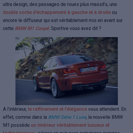
ultra design, des passages de roues plus massifs, une
double sortie d’échappement à gauche et à droite
ou
encore le diffuseur qui est véritablement mis en avant sur
cette
BMW M1 Coupé
. Sportive vous avez dit ?
A l’intérieur,
le raffinement et l’élégance
vous attendent. En
effet, comme dans la
BMW Série 1 Luxe
, la nouvelle BMW
M1 possède
un intérieur véritablement luxueux et