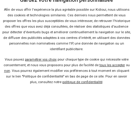
Ça va aussi vous intéresser
Afin de vous offrir l'expérience la plus agréable possible sur Kidioui, nous utilisons
des cookies et technologies similaires. Ces derniers nous permettent de vous
L’Alfa Romeo Giulia reçoit un
proposer les offres les plus susceptibles de vous intéresser, de retrouver l'historique
nouveau moteur essence
des offres que vous avez déjà consultées, de réaliser des statistiques d'audience
Lire la suite
26 Juil 2016
pour détecter d'éventuels bugs et améliorer continuellement la navigation sur le site,
Focus sur la BMW Série 3
de diffuser des publicités adaptées à vos centres d'intérêt, en utilisant des données
personnelles non nominatives comme l'IP, une donnée de navigation ou un
restylée
identifiant publicitaire.
Lire la suite
08 Mai 2015
Vous pouvez
paramétrer vos choix
pour chaque type de cookie qui nécessite votre
Restylage pour la Hyundai i30
consentement, et nous vous proposons pour plus de facilité de
tous les accepter
ou
non
. Vous pourrez également modifier vos préférences à tout moment en cliquant
Lire la suite
05 Fév 2015
sur le lien "Politique de confidentialité" en bas de page de ce site. Pour en savoir
Restylage pour la Mazda 6
plus, consultez notre
politique de confidentialité
.
Lire la suite
23 Déc 2014
Nissan Pulsar : les prix et les
équipements
Lire la suite
21 Nov 2014
Alfa Romeo Giulietta Sprint,
d’hier à aujourd’hui