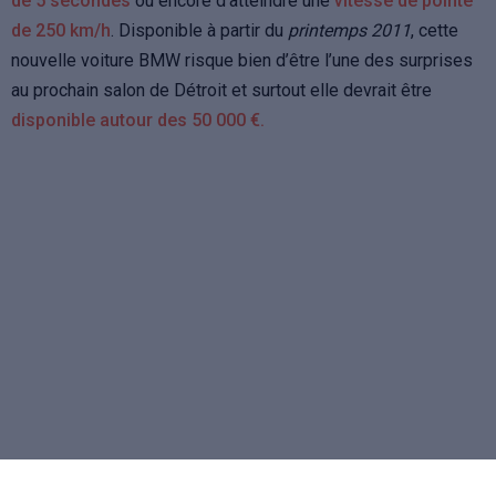
de 5 secondes
ou encore d’atteindre une
vitesse de pointe
de 250 km/h
. Disponible à partir du
printemps 2011
, cette
nouvelle voiture BMW risque bien d’être l’une des surprises
au prochain salon de Détroit et surtout elle devrait être
disponible autour des 50 000 €.