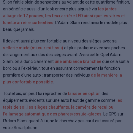
Si on fait le plein de sensations au volant de cette quatrième finition,
on bénéficie aussi d'un look encore plus aiguisé via
les jantes
alliage de 17 pouces, les feux arrière LED ainsi que les vitres et
lunette arrière surteintées
. L'Adam Slam rend ainsi le modèle plus
beau que jamais.
Il devient aussi plus confortable au niveau des sièges avec sa
sellerie mixte (mi cuir mi tissu)
et plus pratique avec ses poches
de rangement aux dos des sièges avant. Avec cette Opel Adam
Slam, on a donc clairement
une ambiance branchée
que cela soit à
bord ou à l'extérieur, tout en assurant correctement la fonction
première d'une auto : transporter des individus
de la manière la
plus confortable possible
.
Toutefois, on peut lui reprocher de
laisser en option
des
équipements évidents sur une auto haut de gamme comme
les
tapis de sol, les sièges chauffants, la caméra de recul ou
l'allumage automatique des phares/essuie-glaces
. Le GPS sur
l'Adam Slam, quant à lui, ne le cherchez pas car il est assuré par
votre Smartphone.