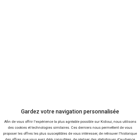
Envoyer cet avis
Bon plans
En ce moment sur Kidioui
7 %
-23 %
Neuf
Ne
OPEL
OPE
Zafira
Vi
Gardez votre navigation personnalisée
Afin de vous offrir l'expérience la plus agréable possible sur Kidioui, nous utilisons
des cookies et technologies similaires. Ces derniers nous permettent de vous
proposer les offres les plus susceptibles de vous intéresser, de retrouver l'historique
des offres que vous avez déjà consultées, de réaliser des statistiques d'audience