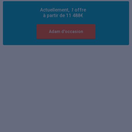
Actuellement,
1
offre
à partir de 11 488€
Adam d'occasion