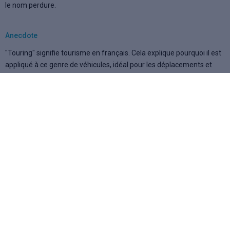
le nom perdure.
Anecdote
"Touring" signifie tourisme en français. Cela explique pourquoi il est
appliqué à ce genre de véhicules, idéal pour les déplacements et
voyages de longue haleine à plusieurs. On retrouve la même racine
chez Opel avec "
Sports Tourer
" tandis que d'autres constructeurs
utilisent les expressions "Station Wagon" (
SW
) ou "
Estate
".
Info connexe
Chez le concurrent Audi, les breaks sont nommés "
Avant
".