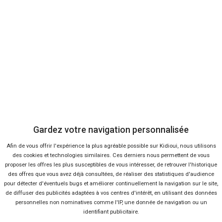
9 %
-17 %
Neuf
Ne
TOYOTA
DACI
Yaris Cross
Du
Gardez votre navigation personnalisée
Afin de vous offrir l'expérience la plus agréable possible sur Kidioui, nous utilisons
40 offres
des cookies et technologies similaires. Ces derniers nous permettent de vous
proposer les offres les plus susceptibles de vous intéresser, de retrouver l'historique
des offres que vous avez déjà consultées, de réaliser des statistiques d'audience
pour détecter d'éventuels bugs et améliorer continuellement la navigation sur le site,
de diffuser des publicités adaptées à vos centres d'intérêt, en utilisant des données
personnelles non nominatives comme l'IP, une donnée de navigation ou un
identifiant publicitaire.