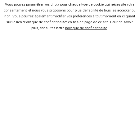
Vendeur professionel
Vous pouvez
paramétrer vos choix
pour chaque type de cookie qui nécessite votre
consentement, et nous vous proposons pour plus de facilité de
tous les accepter
ou
non
. Vous pourrez également modifier vos préférences à tout moment en cliquant
Devenir vendeur partenaire
sur le lien "Politique de confidentialité" en bas de page de ce site. Pour en savoir
plus, consultez notre
politique de confidentialité
.
Se connecter
À propos
Qui sommes-nous ?
FAQ
Nous contacter
Presse