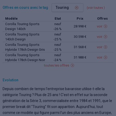
Offres en cours avec le tag
Touring
(voir toutes
)
Modèle
Etat
Prix
Offres
Corolla Touring Sports
neuf
28 998 €
voir
Design 140ch
-26 %
Corolla Touring Sports
neuf
30 598 €
voir
140ch Design
-25 %
Corolla Touring Sports
neuf
31 568 €
voir
Hybride 178ch Design Gris
-25 %
Météore avec 2490€
Corolla Touring Sports
neuf
31 988 €
voir
d'équipements inclus
Hybride 178ch Design Noir
-24 %
Intense avec 2490€
toutes les offres
d'équipements inclus
Evolution
Depuis combien de temps l'entreprise bavaroise utilise-t-elle la
catégorie Touring ? Plus de 25 ans ! C'est en effet sur la seconde
génération de la Série 3, commercialisée entre 1984 et 1991, que le
premier break dit "Touring" fit son apparition. Aujourd'hui, tout
comme ce modèle qui figure parmi l'un des plus anciens en Europe,