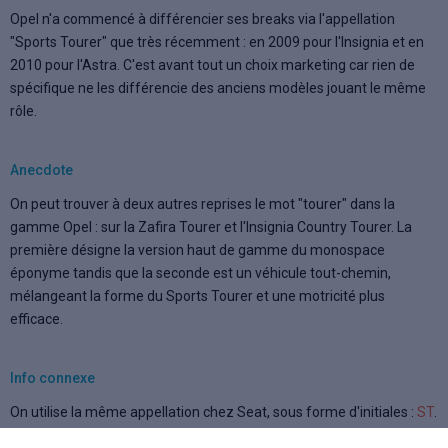
Opel n'a commencé à différencier ses breaks via l'appellation
"Sports Tourer" que très récemment : en 2009 pour l'Insignia et en
2010 pour l'Astra. C'est avant tout un choix marketing car rien de
spécifique ne les différencie des anciens modèles jouant le même
rôle.
Anecdote
On peut trouver à deux autres reprises le mot "tourer" dans la
gamme Opel : sur la Zafira Tourer et l'Insignia Country Tourer. La
première désigne la version haut de gamme du monospace
éponyme tandis que la seconde est un véhicule tout-chemin,
mélangeant la forme du Sports Tourer et une motricité plus
efficace.
Info connexe
On utilise la même appellation chez Seat, sous forme d'initiales :
ST
.