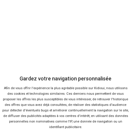
Ça va aussi vous intéresser
Nouveau Kia Stonic : il est là !
Lire la suite
20 Juin 2017
Combat de prix : Kia Sportage
2015 VS 2016
Lire la suite
10 Mar 2016
Quel prix pour le nouveau Kia
Sportage ?
Gardez votre navigation personnalisée
Lire la suite
26 Jan 2016
Afin de vous offrir l'expérience la plus agréable possible sur Kidioui, nous utilisons
Kia Rio restylée, les
des cookies et technologies similaires. Ces derniers nous permettent de vous
changements
proposer les offres les plus susceptibles de vous intéresser, de retrouver l'historique
Lire la suite
04 Mai 2015
des offres que vous avez déjà consultées, de réaliser des statistiques d'audience
pour détecter d'éventuels bugs et améliorer continuellement la navigation sur le site,
Une Kia Picanto restylée pour
de diffuser des publicités adaptées à vos centres d'intérêt, en utilisant des données
personnelles non nominatives comme l'IP, une donnée de navigation ou un
Genève
identifiant publicitaire.
Lire la suite
16 Fév 2015