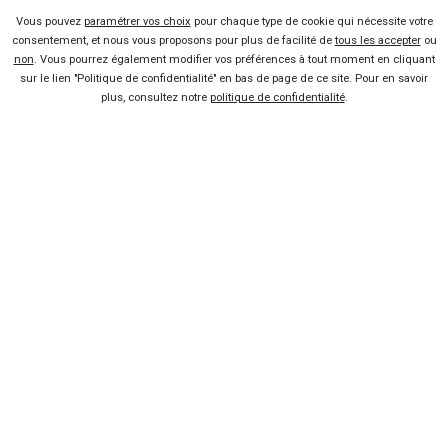
Trail’ster Concept : le Kia Soul
Vous pouvez
paramétrer vos choix
pour chaque type de cookie qui nécessite votre
4×4
consentement, et nous vous proposons pour plus de facilité de
tous les accepter
ou
non
. Vous pourrez également modifier vos préférences à tout moment en cliquant
Lire la suite
13 Fév 2015
sur le lien "Politique de confidentialité" en bas de page de ce site. Pour en savoir
plus, consultez notre
politique de confidentialité
.
Vendeur professionel
Devenir vendeur partenaire
Se connecter
À propos
Qui sommes-nous ?
FAQ