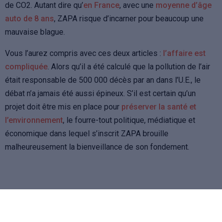
de CO2. Autant dire qu’
en France
, avec une
moyenne d’âge
auto de 8 ans
, ZAPA risque d’incarner pour beaucoup une
mauvaise blague.
Vous l’aurez compris avec ces deux articles :
l’affaire est
compliquée
. Alors qu’il a été calculé que la pollution de l’air
était responsable de 500 000 décès par an dans l’U.E., le
débat n’a jamais été aussi épineux. S’il est certain qu’un
projet doit être mis en place pour
préserver la santé et
l’environnement
, le fourre-tout politique, médiatique et
économique dans lequel s’inscrit ZAPA brouille
malheureusement la bienveillance de son fondement.