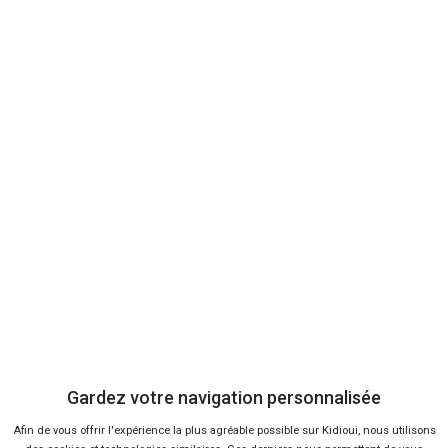
Bons plans
9 %
-17 %
Neuf
Ne
TOYOTA
DACI
Yaris Cross
Du
Gardez votre navigation personnalisée
Afin de vous offrir l'expérience la plus agréable possible sur Kidioui, nous utilisons