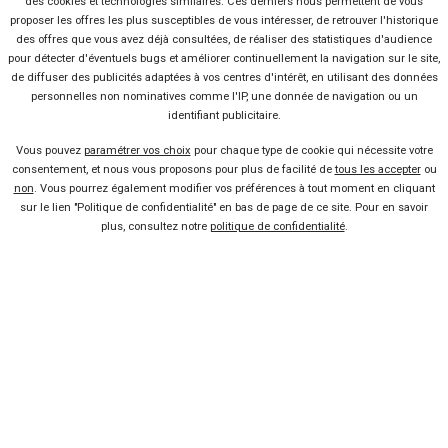
des cookies et technologies similaires. Ces derniers nous permettent de vous
proposer les offres les plus susceptibles de vous intéresser, de retrouver l'historique
des offres que vous avez déjà consultées, de réaliser des statistiques d'audience
38 offres
pour détecter d'éventuels bugs et améliorer continuellement la navigation sur le site,
de diffuser des publicités adaptées à vos centres d'intérêt, en utilisant des données
personnelles non nominatives comme l'IP, une donnée de navigation ou un
identifiant publicitaire.
Vous pouvez
paramétrer vos choix
pour chaque type de cookie qui nécessite votre
consentement, et nous vous proposons pour plus de facilité de
tous les accepter
ou
Ça va aussi vous intéresser
non
. Vous pourrez également modifier vos préférences à tout moment en cliquant
sur le lien "Politique de confidentialité" en bas de page de ce site. Pour en savoir
plus, consultez notre
politique de confidentialité
.
Entretenir et faire réparer sa
voiture coûte de plus en plus
cher
Lire la suite
03 Déc 2012
BMW fait le plein de
nouveautés en 2012
Lire la suite
14 Jan 2012