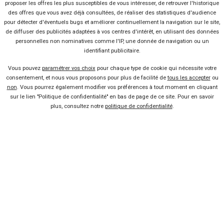
proposer les offres les plus susceptibles de vous intéresser, de retrouver l'historique
Vente de voitures neuves en
des offres que vous avez déjà consultées, de réaliser des statistiques d'audience
juillet
pour détecter d'éventuels bugs et améliorer continuellement la navigation sur le site,
Lire la suite
05 Août 2014
de diffuser des publicités adaptées à vos centres d'intérêt, en utilisant des données
personnelles non nominatives comme l'IP, une donnée de navigation ou un
Marché automobile européen
identifiant publicitaire.
pour mai
Vous pouvez
paramétrer vos choix
pour chaque type de cookie qui nécessite votre
Lire la suite
28 Juin 2014
consentement, et nous vous proposons pour plus de facilité de
tous les accepter
ou
Marché voiture europe : +4,6%
non
. Vous pourrez également modifier vos préférences à tout moment en cliquant
en avril
sur le lien "Politique de confidentialité" en bas de page de ce site. Pour en savoir
plus, consultez notre
politique de confidentialité
.
Lire la suite
20 Mai 2014
Vendeur professionel
Devenir vendeur partenaire
Se connecter