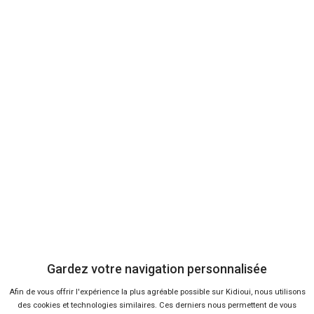
40 offres
Ça va aussi vous intéresser
Kidioui trace sa route !
Lire la suite
06 Oct 2015
La vente de voitures en
novembre
Lire la suite
04 Déc 2014
Gardez votre navigation personnalisée
La vente voiture France en août
Afin de vous offrir l'expérience la plus agréable possible sur Kidioui, nous utilisons
des cookies et technologies similaires. Ces derniers nous permettent de vous
Lire la suite
02 Sep 2014