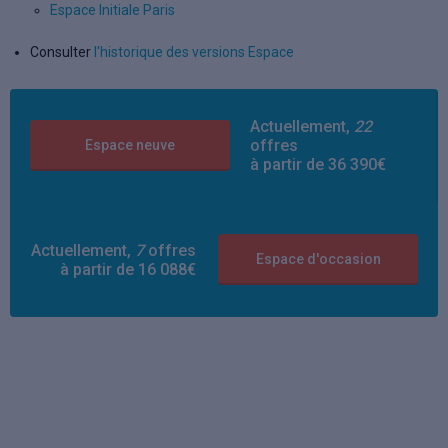
Espace Initiale Paris
Consulter
l'historique des versions Espace
Actuellement,
22
offres
Espace neuve
à partir de 36 390€
Actuellement,
7
offres
Espace d'occasion
à partir de 16 088€