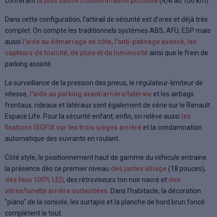
conférant
la plus basse consommation possible
(4,4l au 100 km).
Dans cette configuration, l'attirail de sécurité est d'ores et déjà très
complet. On compte les traditionnels systèmes ABS, AFU, ESP mais
aussi
l'aide au démarrage en côte, l'anti-patinage avancé, les
capteurs de toxicité, de pluie et de luminosité
ainsi que le frein de
parking assisté.
La surveillance de la pression des pneus, le régulateur-limiteur de
vitesse,
l'aide au parking avant/arrière/latérale
et les airbags
frontaux, rideaux et latéraux sont également de série sur le Renault
Espace Life. Pour la sécurité enfant, enfin, on relève aussi
les
fixations ISOFIX sur les trois sièges arrière
et la condamnation
automatique des ouvrants en roulant.
Côté style, le positionnement haut de gamme du véhicule entraine
la présence dès ce premier niveau
des jantes alliage
(18 pouces),
des feux 100% LED
, des rétroviseurs ton noir nacré et
des
vitres/lunette arrière surteintées
. Dans l'habitacle, la décoration
"piano" de la console, les surtapis et la planche de bord brun foncé
complètent le tout.