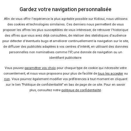
5 %
-24 %
Neuf
Ne
Gardez votre navigation personnalisée
RENAULT
REN
Espace
Tra
Afin de vous offrir l'expérience la plus agréable possible sur Kidioui, nous utilisons
des cookies et technologies similaires. Ces derniers nous permettent de vous
proposer les offres les plus susceptibles de vous intéresser, de retrouver l'historique
des offres que vous avez déjà consultées, de réaliser des statistiques d'audience
pour détecter d'éventuels bugs et améliorer continuellement la navigation sur le site,
de diffuser des publicités adaptées à vos centres d'intérêt, en utilisant des données
personnelles non nominatives comme l'IP, une donnée de navigation ou un
identifiant publicitaire.
Vous pouvez
paramétrer vos choix
pour chaque type de cookie qui nécessite votre
consentement, et nous vous proposons pour plus de facilité de
tous les accepter
ou
non
. Vous pourrez également modifier vos préférences à tout moment en cliquant
sur le lien "Politique de confidentialité" en bas de page de ce site. Pour en savoir
22 offres
plus, consultez notre
politique de confidentialité
.